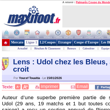
A retenir :
Palmarès Coupe du Mond
OM
PSG
Lyon
Lille
Monaco
Chelsea
Man Utd
Arsenal
Liverpool
ManCity
Ba
+ de clubs
Mercato
Ligue 1
L2/Coupes
Etranger
Coupe d'Europe
Les B
Actualité
|
Résultats & Classement
|
Buteurs
|
Calendrier
|
Equipe
Lens : Udol chez les Bleus,
croit
Par
Youcef Touaitia
-
Le
15/01/2026
+
Imprimer
Email
A
Texte:
-
A
Auteur d’une superbe première partie de s
Udol
(29 ans, 19 matchs et 1 but toutes co
saison) a reçu un soutien appuyé de Pierr