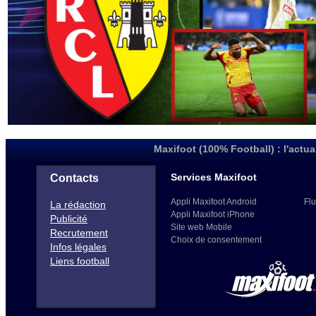
Maxifoot (100% Football) : l'actua
Services Maxifoot
Contacts
Appli Maxifoot Android
Flu
La rédaction
Appli Maxifoot iPhone
Publicité
Site web Mobile
Recrutement
Choix de consentement
Infos légales
Liens football