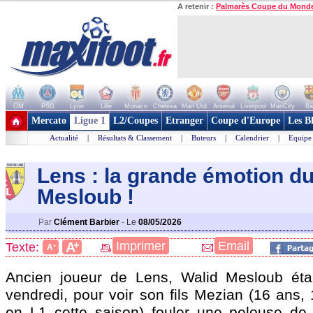
A retenir :
Palmarès Coupe du Mond
OM
PSG
Lyon
Lille
Monaco
Chelsea
Man Utd
Arsenal
Liverpool
ManCity
Ba
+ de clubs
Mercato
Ligue 1
L2/Coupes
Etranger
Coupe d'Europe
Les B
Actualité
|
Résultats & Classement
|
Buteurs
|
Calendrier
|
Equipe
Lens : la grande émotion d
Meslou
b !
Par
Clément Barbier
-
Le
08/05/2026
+
Imprimer
Email
A
Texte:
-
A
Ancien joueur de Lens, Walid Mesloub étai
vendredi, pour voir son fils Mezian (16 ans,
en L1 cette saison) fouler une pelouse de