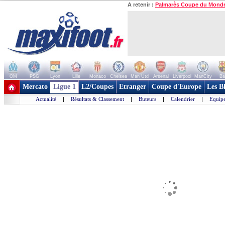
A retenir :
Palmarès Coupe du Mond
OM
PSG
Lyon
Lille
Monaco
Chelsea
Man Utd
Arsenal
Liverpool
ManCity
Ba
+ de clubs
Mercato
Ligue 1
L2/Coupes
Etranger
Coupe d'Europe
Les B
Actualité
|
Résultats & Classement
|
Buteurs
|
Calendrier
|
Equipe