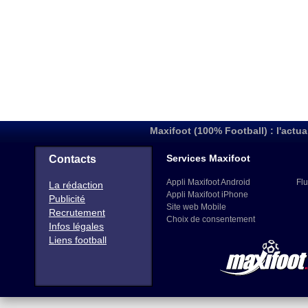
Maxifoot (100% Football) : l'actua
Services Maxifoot
Contacts
Appli Maxifoot Android
Flu
La rédaction
Appli Maxifoot iPhone
Publicité
Site web Mobile
Recrutement
Choix de consentement
Infos légales
Liens football