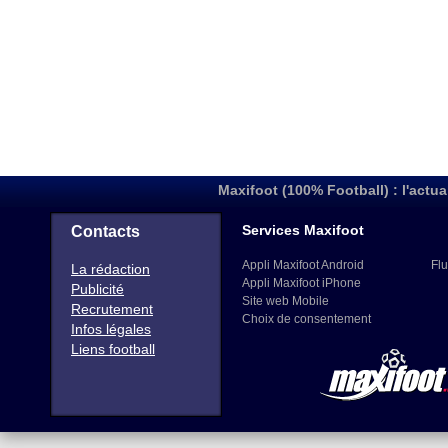
Maxifoot (100% Football) : l'actua
Services Maxifoot
Contacts
Appli Maxifoot Android
Flu
La rédaction
Appli Maxifoot iPhone
Publicité
Site web Mobile
Recrutement
Choix de consentement
Infos légales
Liens football