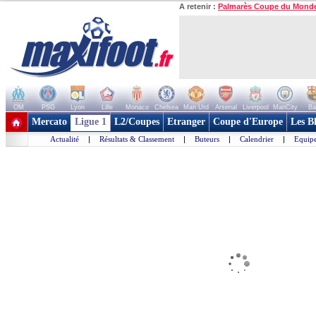
A retenir :
Palmarès Coupe du Mond
OM
PSG
Lyon
Lille
Monaco
Chelsea
Man Utd
Arsenal
Liverpool
ManCity
Ba
+ de clubs
Mercato
Ligue 1
L2/Coupes
Etranger
Coupe d'Europe
Les B
Actualité
|
Résultats & Classement
|
Buteurs
|
Calendrier
|
Equipe