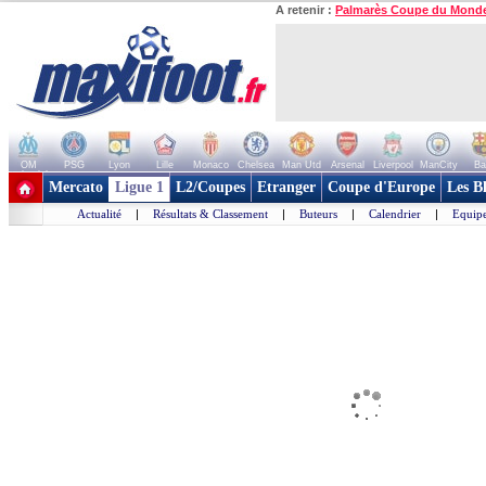
A retenir :
Palmarès Coupe du Mond
OM
PSG
Lyon
Lille
Monaco
Chelsea
Man Utd
Arsenal
Liverpool
ManCity
Ba
+ de clubs
Mercato
Ligue 1
L2/Coupes
Etranger
Coupe d'Europe
Les B
Actualité
|
Résultats & Classement
|
Buteurs
|
Calendrier
|
Equipe