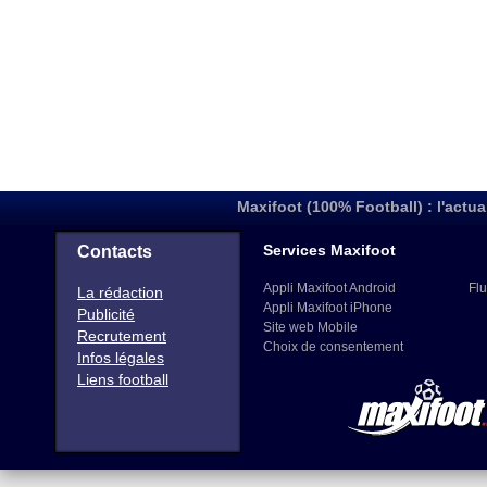
Maxifoot (100% Football) : l'actua
Services Maxifoot
Contacts
Appli Maxifoot Android
Flu
La rédaction
Appli Maxifoot iPhone
Publicité
Site web Mobile
Recrutement
Choix de consentement
Infos légales
Liens football