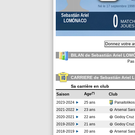
Né le 17 septembre 1998
0
Sebastián Ariel
LOMÓNACO
MATC
JOUE
Donnez votre a
BILAN de Sebastián Ariel LO
Pas 
CARRIERE de Sebastián Arie
Sa carrière en club
(*)
Age
Saison
Club
2023-2024
25 ans
Panaitoliko
2021-2022
23 ans
Arsenal Sar
2020-2021
22 ans
Godoy Cruz
2019-2020
21 ans
Godoy Cruz
2018-2019
20 ans
Arsenal Sar