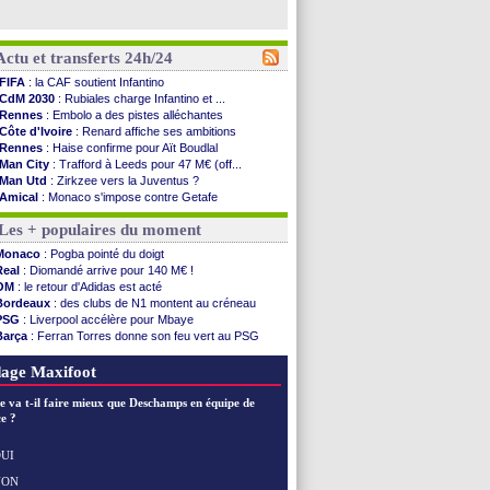
Actu et transferts 24h/24
FIFA
: la CAF soutient Infantino
CdM 2030
: Rubiales charge Infantino et ...
Rennes
: Embolo a des pistes alléchantes
Côte d'Ivoire
: Renard affiche ses ambitions
Rennes
: Haise confirme pour Aït Boudlal
Man City
: Trafford à Leeds pour 47 M€ (off...
Man Utd
: Zirkzee vers la Juventus ?
Amical
: Monaco s'impose contre Getafe
Nantes
: Der Zakarian et sa relation avec Kita
Les + populaires du moment
OM
: le club prêt à libérer Kondogbia ?
Monaco
: le message touchant d'Akliouche
Monaco
: Pogba pointé du doigt
FIFA
: Tebas en remet une couche
Real
: Diomandé arrive pour 140 M€ !
FIFA
: l'UEFA maintient la pression
OM
: le retour d'Adidas est acté
PSG
: Tebas encense Luis Enrique
Bordeaux
: des clubs de N1 montent au créneau
Real
: Vinicius jusqu'en 2032 (officiel)
PSG
: Liverpool accélère pour Mbaye
Lyon
: Mangala va rejoindre Getafe
Barça
: Ferran Torres donne son feu vert au PSG
OM
: une offre refusée pour Aguerd
PSG
: Luis Enrique satisfait malgré tout
Real
: c'est confirmé pour Vinicius
Man City
: Rodri préfère le Barça au Real !
age Maxifoot
Troyes
: Junior Diaz jusqu'en 2030 (officiel)
PSG
: Akliouche a signé (officiel)
e va t-il faire mieux que Deschamps en équipe de
OM
: une offre pour Bulka
e ?
PSG
: contrat signé pour Akliouche
Ouganda
: Owori battu à mort à Kampala
UI
Arsenal
: Arteta veut créer une dynastie
NON
Voir les brèves précédentes