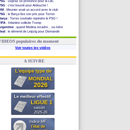
PSG
: Dupraz se prononce pour la LdC
PSG
: c'est bouclé pour Akliouche !
OM
: Meunier avait un accord avec le club
PSG
: le Barça fixe son prix pour Torres
Barça
: Torres souhaite rejoindre le PSG !
FIFA
: Infantino sollicite Trump
Argentine
: quand Medina recadre... sa mère
Real
: le démenti de Leipzig pour Diomandé
OM
: Paixão attire un 2e club anglais
FIFA
: le conseiller d'Infantino démissionne !
VIDEOS populaires du moment
Voir toutes les vidéos
A SUIVRE
L'equipe type de
MONDIAL
2026
Le meilleur effectif
LIGUE 1
saison
2025-26
Indice MF :
l'état de