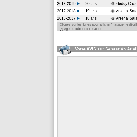
2018-2019
20 ans
Godoy Cruz
2017-2018
19 ans
Arsenal Sar
2016-2017
18 ans
Arsenal Sar
Cliquez sur les lignes pour afficher/masquer le déta
(*)
Age au début de la saison
Votre AVIS sur Sebastián Ar