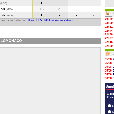
1
-
-
-
(ARG
)
andi
13
3
-
-
(ARG
)
andi
1
-
-
-
(ARG
)
23h22
il de chaque saison ou
cliquez ici OUVRIR toutes les saisons
23h00
22h51
22h44
22h38
22h27
iel LOMÓNACO
22h15
22h00
21h48
21h39
21h26
05/08
21h05
05/08
20h47
05/08
20h30
05/08
20h18
05/08
20h04
06/08
19h47
06/08
19h34
06/08
Sond
19h14
19h06
Zidan
18h50
Franc
18h30
18h20
O
17h58