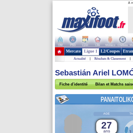
A r
OM
PSG
Lyon
Lille
Monaco
Chelsea
Ma
+ de clubs
Mercato
Ligue 1
L2/Coupes
Etran
Actualité
|
Résultats & Classement
|
Sebastián Ariel LO
Fiche d'identité
Bilan et Matchs sai
PANAITOLIK
AGE
TA
27
ans
1