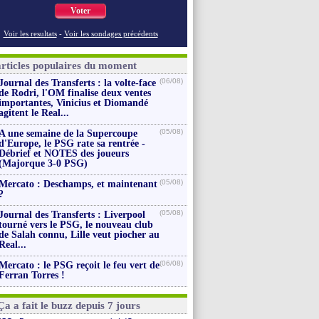
Voter
Voir les resultats
-
Voir les sondages précédents
articles populaires du moment
(06/08)
Journal des Transferts : la volte-face
de Rodri, l'OM finalise deux ventes
importantes, Vinicius et Diomandé
agitent le Real...
(05/08)
A une semaine de la Supercoupe
d'Europe, le PSG rate sa rentrée -
Débrief et NOTES des joueurs
(Majorque 3-0 PSG)
(05/08)
Mercato : Deschamps, et maintenant
?
(05/08)
Journal des Transferts : Liverpool
tourné vers le PSG, le nouveau club
de Salah connu, Lille veut piocher au
Real...
(06/08)
Mercato : le PSG reçoit le feu vert de
Ferran Torres !
Ça a fait le buzz depuis 7 jours