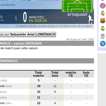
 à Avellaneda
0
ATTAQUANT
&
HS
MINUTES
S
EN
2025-26
*
(
)
(*) Matchs officiels et temps de jeu en CLUB au cours de la saison
vis sur
Sebastián Ariel LOMÓNACO
mis à jour le 7 aoû. 2026
MÓNACO - saison
2025/2026
de match joué cette saison
l LOMÓNACO
Total
Total
matchs
buts
matchs
buts
CE
CE
s
5
-
-
-
(GRE
)
andi
39
11
-
-
(ARG
)
32
4
-
-
(ARG
)
11
-
-
-
(ARG
)
andi
22
4
-
-
(ARG
)