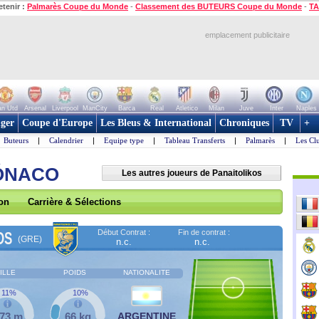
etenir :
Palmarès Coupe du Monde
-
Classement des BUTEURS Coupe du Monde
-
TA
emplacement publicitaire
n Utd
Arsenal
Liverpool
ManCity
Barca
Real
Atletico
Milan
Juve
Inter
Naples
ger
Coupe d'Europe
Les Bleus & International
Chroniques
TV
+
Buteurs
|
Calendrier
|
Equipe type
|
Tableau Transferts
|
Palmarès
|
Les Cl
MÓNACO
Les autres joueurs de Panaitolikos
son
Carrière & Sélections
Début Contrat :
Fin de contrat :
OS
(GRE)
n.c.
n.c.
ILLE
POIDS
NATIONALITE
11%
10%
,73 m
66 kg
ARGENTINE