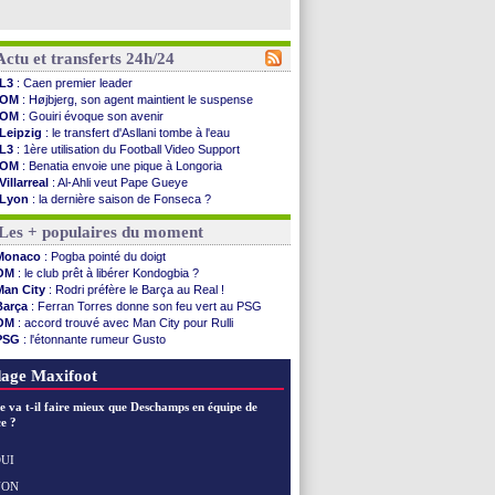
Actu et transferts 24h/24
L3
: Caen premier leader
OM
: Højbjerg, son agent maintient le suspense
OM
: Gouiri évoque son avenir
Leipzig
: le transfert d'Asllani tombe à l'eau
L3
: 1ère utilisation du Football Video Support
OM
: Benatia envoie une pique à Longoria
Villarreal
: Al-Ahli veut Pape Gueye
Lyon
: la dernière saison de Fonseca ?
OM
: un nouveau prétendant pour Højbjerg
Les + populaires du moment
Brest
: un gardien norvégien en approche ?
OM
: McCourt a versé 120 M€ en 2026
Monaco
: Pogba pointé du doigt
PSG
: 4 retours dans le groupe face à Man Utd ...
OM
: le club prêt à libérer Kondogbia ?
Nice
: Kevin Carlos va partir en Italie
Man City
: Rodri préfère le Barça au Real !
L1
: prison avec sursis requis contre un arbitre
Barça
: Ferran Torres donne son feu vert au PSG
Leganés
: c'est signé pour Luca Zidane (off.)
OM
: accord trouvé avec Man City pour Rulli
Atletico
: Ruggeri en route pour Aston Villa
PSG
: l'étonnante rumeur Gusto
Monaco
: Filipe Luis soutient Biereth
OM
: une offre pour Bulka
Lyon
: Mangala prêté à Getafe (officiel)
Ouganda
: Owori battu à mort à Kampala
age Maxifoot
PSG
: Nsoki va signer en Croatie
Arsenal
: Naples vise Gabriel Jesus
e va t-il faire mieux que Deschamps en équipe de
Real
: Mastantuono prêté à la Fiorentina (off.)
e ?
Man City
: accord avec le Barça pour Rodri ?
Rennes
: Haise a prolongé (officiel)
UI
Palace
: Tomiyasu a convaincu (officiel)
NON
Voir les brèves précédentes