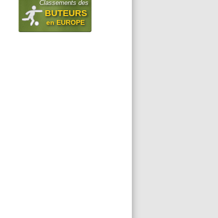
Classements des
BUTEURS
en EUROPE