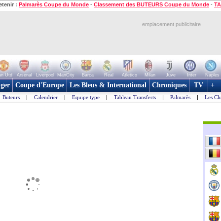
etenir :
Palmarès Coupe du Monde
-
Classement des BUTEURS Coupe du Monde
-
TA
emplacement publicitaire
n Utd
Arsenal
Liverpool
ManCity
Barca
Real
Atletico
Milan
Juve
Inter
Naples
ger
Coupe d'Europe
Les Bleus & International
Chroniques
TV
+
Buteurs
|
Calendrier
|
Equipe type
|
Tableau Transferts
|
Palmarès
|
Les Cl