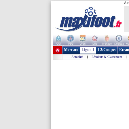
A r
OM
PSG
Lyon
Lille
Monaco
Chelsea
Ma
+ de clubs
Mercato
Ligue 1
L2/Coupes
Etran
Actualité
|
Résultats & Classement
|