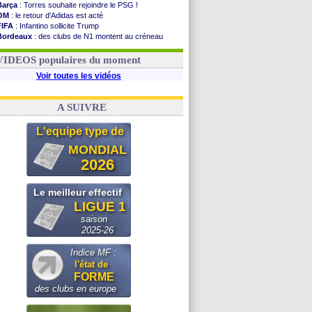
Barça
: Torres souhaite rejoindre le PSG !
OM
: le retour d'Adidas est acté
FIFA
: Infantino sollicite Trump
Bordeaux
: des clubs de N1 montent au créneau
Argentine
: quand Medina recadre... sa mère
Real
: le démenti de Leipzig pour Diomandé
VIDEOS populaires du moment
Voir toutes les vidéos
A SUIVRE
L'equipe type de
MONDIAL
2026
Le meilleur effectif
LIGUE 1
saison
2025-26
Indice MF :
l'état de
FORME
des clubs en europe