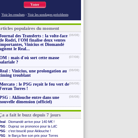
Voter
Voir les resultats
-
Voir les sondages précédents
articles populaires du moment
(06/08)
Journal des Transferts : la volte-face
de Rodri, l'OM finalise deux ventes
importantes, Vinicius et Diomandé
agitent le Real...
(07/08)
OM : mais d'où sort cette masse
salariale ?
(06/08)
Real : Vinicius, une prolongation au
timing troublant
(06/08)
Mercato : le PSG reçoit le feu vert de
Ferran Torres !
(06/08)
PSG : Akliouche entre dans une
nouvelle dimension (officiel)
Ça a fait le buzz depuis 7 jours
Real
: Diomandé arrive pour 140 M€ !
PSG
: Dupraz se prononce pour la LdC
PSG
: c'est bouclé pour Akliouche !
PSG
: le Barça fixe son prix pour Torres