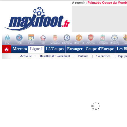
A retenir :
Palmarès Coupe du Mond
OM
PSG
Lyon
Lille
Monaco
Chelsea
Man Utd
Arsenal
Liverpool
ManCity
Ba
+ de clubs
Mercato
Ligue 1
L2/Coupes
Etranger
Coupe d'Europe
Les B
Actualité
|
Résultats & Classement
|
Buteurs
|
Calendrier
|
Equipe