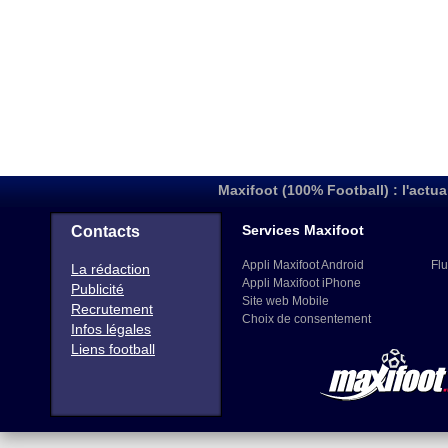
Maxifoot (100% Football) : l'actua
Services Maxifoot
Contacts
Appli Maxifoot Android
Flu
La rédaction
Appli Maxifoot iPhone
Publicité
Site web Mobile
Recrutement
Choix de consentement
Infos légales
Liens football