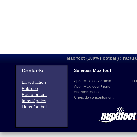
Maxifoot (100% Football) : l'actua
Services Maxifoot
Contacts
Appli Maxifoot Android
Flu
La rédaction
Appli Maxifoot iPhone
Publicité
Site web Mobile
Recrutement
Choix de consentement
Infos légales
Liens football