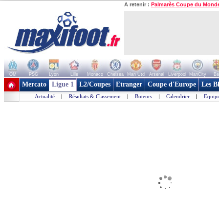
A retenir :
Palmarès Coupe du Mond
OM
PSG
Lyon
Lille
Monaco
Chelsea
Man Utd
Arsenal
Liverpool
ManCity
Ba
+ de clubs
Mercato
Ligue 1
L2/Coupes
Etranger
Coupe d'Europe
Les B
Actualité
|
Résultats & Classement
|
Buteurs
|
Calendrier
|
Equipe