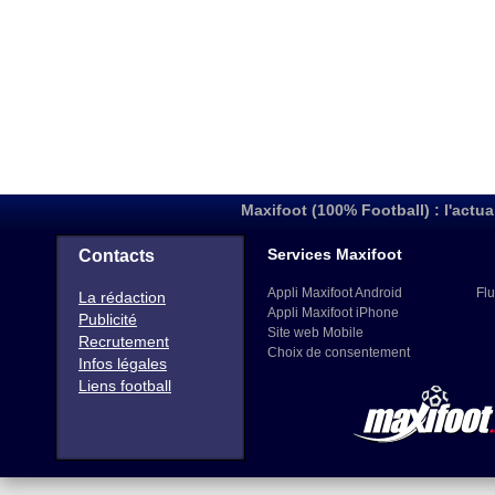
Maxifoot (100% Football) : l'actua
Services Maxifoot
Contacts
Appli Maxifoot Android
Flu
La rédaction
Appli Maxifoot iPhone
Publicité
Site web Mobile
Recrutement
Choix de consentement
Infos légales
Liens football