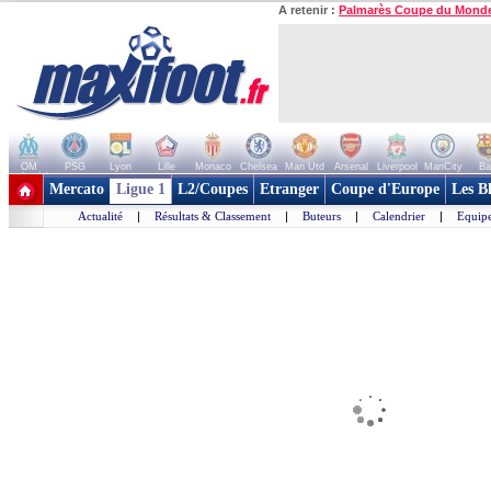
A retenir :
Palmarès Coupe du Mond
OM
PSG
Lyon
Lille
Monaco
Chelsea
Man Utd
Arsenal
Liverpool
ManCity
Ba
+ de clubs
Mercato
Ligue 1
L2/Coupes
Etranger
Coupe d'Europe
Les B
Actualité
|
Résultats & Classement
|
Buteurs
|
Calendrier
|
Equipe