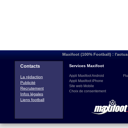
Maxifoot (100% Football) : l'actua
Services Maxifoot
Contacts
Appli Maxifoot Android
Flu
La rédaction
Appli Maxifoot iPhone
Publicité
Site web Mobile
Recrutement
Choix de consentement
Infos légales
Liens football