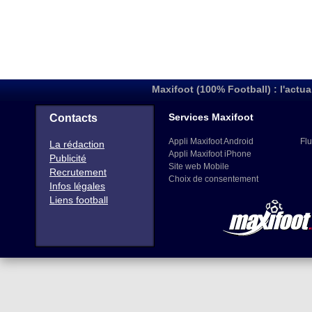
Maxifoot (100% Football) : l'actua
Services Maxifoot
Contacts
Appli Maxifoot Android
Flu
La rédaction
Appli Maxifoot iPhone
Publicité
Site web Mobile
Recrutement
Choix de consentement
Infos légales
Liens football