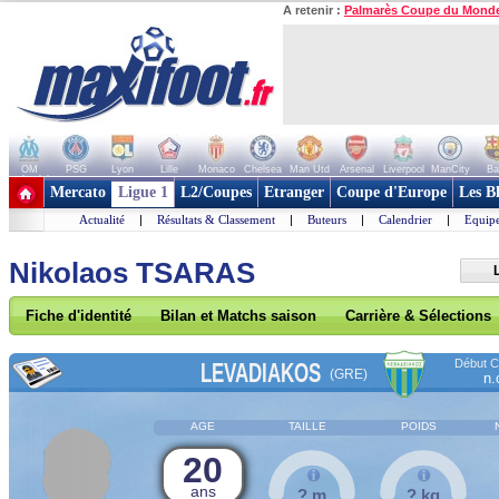
A retenir :
Palmarès Coupe du Mond
OM
PSG
Lyon
Lille
Monaco
Chelsea
Man Utd
Arsenal
Liverpool
ManCity
Ba
+ de clubs
Mercato
Ligue 1
L2/Coupes
Etranger
Coupe d'Europe
Les B
Actualité
|
Résultats & Classement
|
Buteurs
|
Calendrier
|
Equipe
Nikolaos TSARAS
Fiche d'identité
Bilan et Matchs saison
Carrière & Sélections
Début Co
LEVADIAKOS
(GRE)
n.
AGE
TAILLE
POIDS
20
ans
? m
? kg