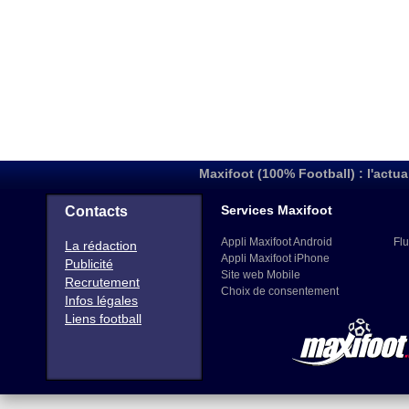
Maxifoot (100% Football) : l'actua
Services Maxifoot
Contacts
Appli Maxifoot Android
Flu
La rédaction
Appli Maxifoot iPhone
Publicité
Site web Mobile
Recrutement
Choix de consentement
Infos légales
Liens football