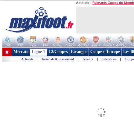
A retenir :
Palmarès Coupe du Mond
OM
PSG
Lyon
Lille
Monaco
Chelsea
Man Utd
Arsenal
Liverpool
ManCity
Ba
+ de clubs
Mercato
Ligue 1
L2/Coupes
Etranger
Coupe d'Europe
Les B
Actualité
|
Résultats & Classement
|
Buteurs
|
Calendrier
|
Equipe