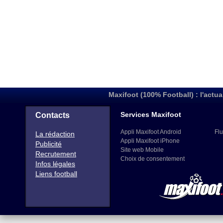
Maxifoot (100% Football) : l'actua
Services Maxifoot
Contacts
Appli Maxifoot Android
Flu
La rédaction
Appli Maxifoot iPhone
Publicité
Site web Mobile
Recrutement
Choix de consentement
Infos légales
Liens football