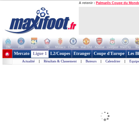
A retenir :
Palmarès Coupe du Mond
OM
PSG
Lyon
Lille
Monaco
Chelsea
Man Utd
Arsenal
Liverpool
ManCity
Ba
+ de clubs
Mercato
Ligue 1
L2/Coupes
Etranger
Coupe d'Europe
Les B
Actualité
|
Résultats & Classement
|
Buteurs
|
Calendrier
|
Equipe