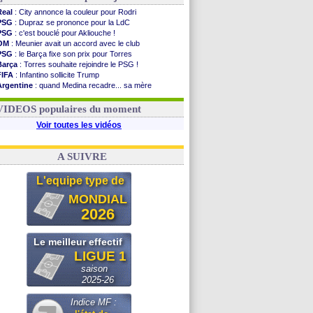
Real
: City annonce la couleur pour Rodri
PSG
: Dupraz se prononce pour la LdC
PSG
: c'est bouclé pour Akliouche !
OM
: Meunier avait un accord avec le club
PSG
: le Barça fixe son prix pour Torres
Barça
: Torres souhaite rejoindre le PSG !
FIFA
: Infantino sollicite Trump
Argentine
: quand Medina recadre... sa mère
Real
: le démenti de Leipzig pour Diomandé
OM
: Paixão attire un 2e club anglais
VIDEOS populaires du moment
Voir toutes les vidéos
A SUIVRE
L'equipe type de
MONDIAL
2026
Le meilleur effectif
LIGUE 1
saison
2025-26
Indice MF :