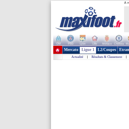
A r
OM
PSG
Lyon
Lille
Monaco
Chelsea
Ma
+ de clubs
Mercato
Ligue 1
L2/Coupes
Etran
Actualité
|
Résultats & Classement
|