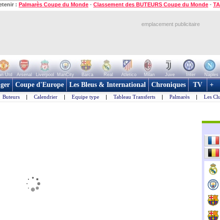
etenir :
Palmarès Coupe du Monde
-
Classement des BUTEURS Coupe du Monde
-
TA
emplacement publicitaire
n Utd
Arsenal
Liverpool
ManCity
Barca
Real
Atletico
Milan
Juve
Inter
Naples
ger
Coupe d'Europe
Les Bleus & International
Chroniques
TV
+
Buteurs
|
Calendrier
|
Equipe type
|
Tableau Transferts
|
Palmarès
|
Les Cl