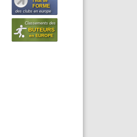
l'état de
FORME
des clubs en europe
Classements des
BUTEURS
en EUROPE