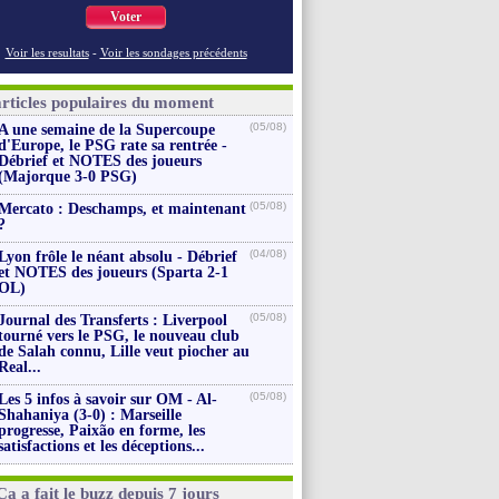
Voter
Voir les resultats
-
Voir les sondages précédents
articles populaires du moment
(05/08)
A une semaine de la Supercoupe
d'Europe, le PSG rate sa rentrée -
Débrief et NOTES des joueurs
(Majorque 3-0 PSG)
(05/08)
Mercato : Deschamps, et maintenant
?
(04/08)
Lyon frôle le néant absolu - Débrief
et NOTES des joueurs (Sparta 2-1
OL)
(05/08)
Journal des Transferts : Liverpool
tourné vers le PSG, le nouveau club
de Salah connu, Lille veut piocher au
Real...
(05/08)
Les 5 infos à savoir sur OM - Al-
Shahaniya (3-0) : Marseille
progresse, Paixão en forme, les
satisfactions et les déceptions...
Ça a fait le buzz depuis 7 jours