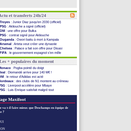
Actu et transferts 24h/24
Troyes
: Junior Diaz jusqu'en 2030 (officiel)
PSG
: Akliouche a signé (officiel)
OM
: une offre pour Bulka
PSG
: contrat signé pour Akliouche
Ouganda
: Owori battu à mort à Kampala
Arsenal
: Arteta veut créer une dynastie
Chelsea
: Palace a fait son offre pour Disasi
FIFA
: le gouvernement espagnol s'en mêle
PSG
: l'étonnante rumeur Gusto
Les + populaires du moment
Bologne
: Dallinga est sur le marché
OM
: accord trouvé avec Man City pour Rulli
Monaco
: Pogba pointé du doigt
OM
: Medina vers Leverkusen pour 25 M€
Real
: Diomandé arrive pour 140 M€ !
Uruguay
: Forlan nommé sélectionneur (officiel)
OM
: le retour d'Adidas est acté
Séville
: Juanlu signe à Bournemouth (officiel)
Bordeaux
: des clubs de N1 montent au créneau
PSG
: Ndjantou heureux d'avoir rejoué
PSG
: Liverpool accélère pour Mbaye
Real
: Diomandé pour 140 M€ ! (officiel)
PSG
: Luis Enrique satisfait malgré tout
Man City
: Rodri préfère le Barça au Real !
Real
: une nouvelle offre pour Vinicius
Rennes
: Aït Boudlal veut rejoindre Fulham
Lyon
: Fonseca prend cher sur les réseaux
age Maxifoot
Aston Villa
: Liverpool cible aussi Konsa
OM
: une approche pour Diatta
e va t-il faire mieux que Deschamps en équipe de
Le Havre
: Diaw va signer à Lille
e ?
Trabzonspor
: Salah a signé ! (officiel)
Bordeaux
: les mots de Mavuba
UI
FIFA
: Al-Khelaïfi président ? Tebas dit non
NON
Voir les brèves précédentes