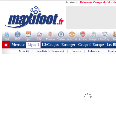
A retenir :
Palmarès Coupe du Mond
OM
PSG
Lyon
Lille
Monaco
Chelsea
Man Utd
Arsenal
Liverpool
ManCity
Ba
+ de clubs
Mercato
Ligue 1
L2/Coupes
Etranger
Coupe d'Europe
Les B
Actualité
|
Résultats & Classement
|
Buteurs
|
Calendrier
|
Equipe