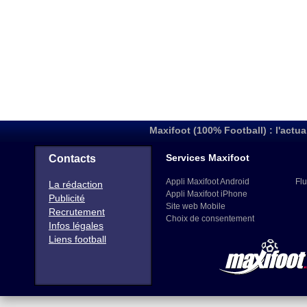
Maxifoot (100% Football) : l'actua
Services Maxifoot
Contacts
Appli Maxifoot Android
Flu
La rédaction
Appli Maxifoot iPhone
Publicité
Site web Mobile
Recrutement
Choix de consentement
Infos légales
Liens football