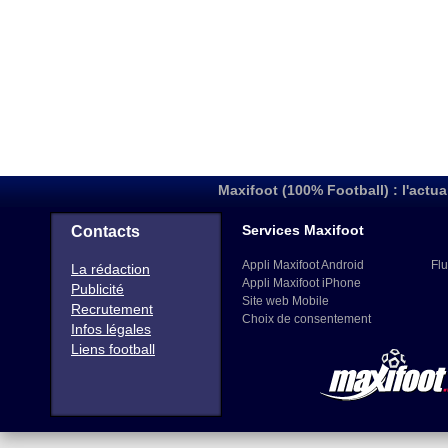
Maxifoot (100% Football) : l'actua
Services Maxifoot
Contacts
Appli Maxifoot Android
Flu
La rédaction
Appli Maxifoot iPhone
Publicité
Site web Mobile
Recrutement
Choix de consentement
Infos légales
Liens football