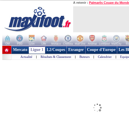
A retenir :
Palmarès Coupe du Mond
OM
PSG
Lyon
Lille
Monaco
Chelsea
Man Utd
Arsenal
Liverpool
ManCity
Ba
+ de clubs
Mercato
Ligue 1
L2/Coupes
Etranger
Coupe d'Europe
Les B
Actualité
|
Résultats & Classement
|
Buteurs
|
Calendrier
|
Equipe