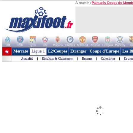
A retenir :
Palmarès Coupe du Mond
OM
PSG
Lyon
Lille
Monaco
Chelsea
Man Utd
Arsenal
Liverpool
ManCity
Ba
+ de clubs
Mercato
Ligue 1
L2/Coupes
Etranger
Coupe d'Europe
Les B
Actualité
|
Résultats & Classement
|
Buteurs
|
Calendrier
|
Equipe