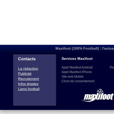
Maxifoot (100% Football) : l'actua
Services Maxifoot
Contacts
Appli Maxifoot Android
Flu
La rédaction
Appli Maxifoot iPhone
Publicité
Site web Mobile
Recrutement
Choix de consentement
Infos légales
Liens football