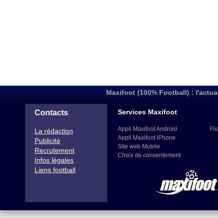
Maxifoot (100% Football) : l'actua
Services Maxifoot
Contacts
Appli Maxifoot Android
Flu
La rédaction
Appli Maxifoot iPhone
Publicité
Site web Mobile
Recrutement
Choix de consentement
Infos légales
Liens football