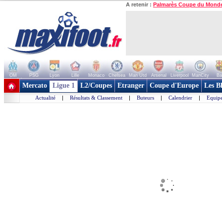
A retenir :
Palmarès Coupe du Mond
OM
PSG
Lyon
Lille
Monaco
Chelsea
Man Utd
Arsenal
Liverpool
ManCity
Ba
+ de clubs
Mercato
Ligue 1
L2/Coupes
Etranger
Coupe d'Europe
Les B
Actualité
|
Résultats & Classement
|
Buteurs
|
Calendrier
|
Equipe