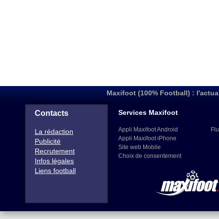
Maxifoot (100% Football) : l'actua
Services Maxifoot
Contacts
Appli Maxifoot Android
Flu
La rédaction
Appli Maxifoot iPhone
Publicité
Site web Mobile
Recrutement
Choix de consentement
Infos légales
Liens football