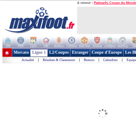
A retenir :
Palmarès Coupe du Mond
OM
PSG
Lyon
Lille
Monaco
Chelsea
Man Utd
Arsenal
Liverpool
ManCity
Ba
+ de clubs
Mercato
Ligue 1
L2/Coupes
Etranger
Coupe d'Europe
Les B
Actualité
|
Résultats & Classement
|
Buteurs
|
Calendrier
|
Equipe