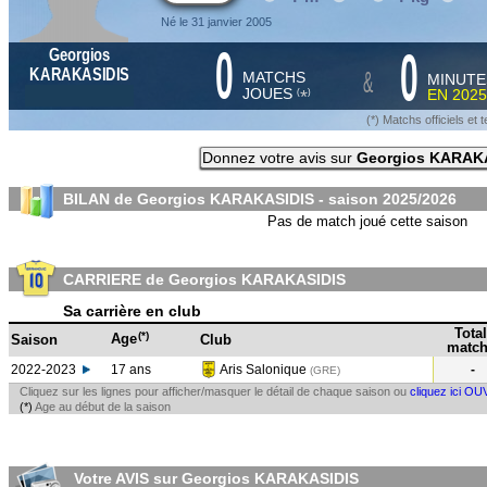
Né le 31 janvier 2005
0
0
Georgios
&
KARAKASIDIS
MATCHS
MINUTE
JOUES
EN
2025
*
(
)
(*) Matchs officiels e
Donnez votre avis sur
Georgios KARAK
BILAN de Georgios KARAKASIDIS - saison
2025/2026
Pas de match joué cette saison
CARRIERE de Georgios KARAKASIDIS
Sa carrière en club
Total
(*)
Age
Saison
Club
match
2022-2023
17 ans
Aris Salonique
-
(GRE
)
Cliquez sur les lignes pour afficher/masquer le détail de chaque saison ou
cliquez ici OU
(*)
Age au début de la saison
Votre AVIS sur Georgios KARAKASIDIS