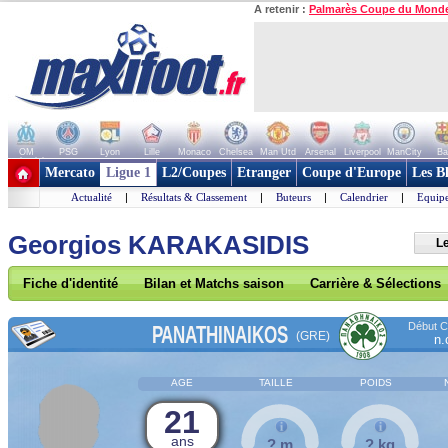
A retenir :
Palmarès Coupe du Mond
OM
PSG
Lyon
Lille
Monaco
Chelsea
Man Utd
Arsenal
Liverpool
ManCity
Ba
+ de clubs
Mercato
Ligue 1
L2/Coupes
Etranger
Coupe d'Europe
Les B
Actualité
|
Résultats & Classement
|
Buteurs
|
Calendrier
|
Equipe
Georgios KARAKASIDIS
Le
Fiche d'identité
Bilan et Matchs saison
Carrière & Sélections
Début Co
PANATHINAIKOS
(GRE)
n.
AGE
TAILLE
POIDS
21
ans
? m
? kg