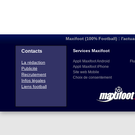
Maxifoot (100% Football) : l'actua
Services Maxifoot
Contacts
Appli Maxifoot Android
Flu
La rédaction
Appli Maxifoot iPhone
Publicité
Site web Mobile
Recrutement
Choix de consentement
Infos légales
Liens football