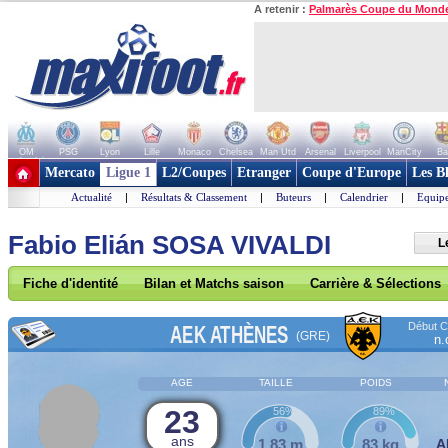
A retenir :
Palmarès Coupe du Mond
OM
PSG
Lyon
Lille
Monaco
Chelsea
Man Utd
Arsenal
Liverpool
ManCity
Ba
+ de clubs
Mercato
Ligue 1
L2/Coupes
Etranger
Coupe d'Europe
Les B
Actualité
|
Résultats & Classement
|
Buteurs
|
Calendrier
|
Equipe
Fabio Elián SOSA VIVALDI
L
Fiche d'identité
Bilan et Matchs saison
Carrière & Sélections
Début Co
AEK ATHÈNES
(GRE)
n.
AGE
TAILLE
POIDS
23
56%
89%
ans
1,83 m
83 kg
A