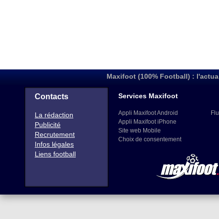
Maxifoot (100% Football) : l'actua
Services Maxifoot
Contacts
Appli Maxifoot Android
Flu
La rédaction
Appli Maxifoot iPhone
Publicité
Site web Mobile
Recrutement
Choix de consentement
Infos légales
Liens football