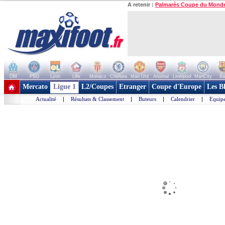
A retenir :
Palmarès Coupe du Mond
OM
PSG
Lyon
Lille
Monaco
Chelsea
Man Utd
Arsenal
Liverpool
ManCity
Ba
+ de clubs
Mercato
Ligue 1
L2/Coupes
Etranger
Coupe d'Europe
Les B
Actualité
|
Résultats & Classement
|
Buteurs
|
Calendrier
|
Equipe