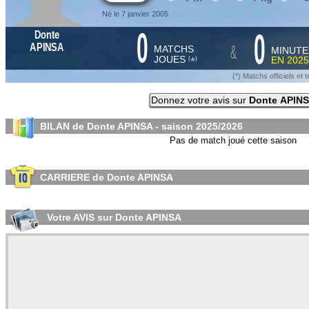
Né le 7 janvier 2005
0
0
Donte
&
APINSA
MATCHS
MINUTE
JOUES
EN
2025
*
(
)
(*) Matchs officiels e
Donnez votre avis sur
Donte APIN
BILAN de Donte APINSA - saison
2025/2026
Pas de match joué cette saison
CARRIERE de Donte APINSA
Votre AVIS sur Donte APINSA