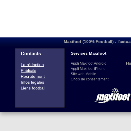
Maxifoot (100% Football) : l'actua
Services Maxifoot
Contacts
Appli Maxifoot Android
Flu
La rédaction
Appli Maxifoot iPhone
Publicité
Site web Mobile
Recrutement
Choix de consentement
Infos légales
Liens football