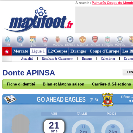
A retenir :
Palmarès Coupe du Mond
OM
PSG
Lyon
Lille
Monaco
Chelsea
Man Utd
Arsenal
Liverpool
ManCity
Ba
+ de clubs
Mercato
Ligue 1
L2/Coupes
Etranger
Coupe d'Europe
Les B
Actualité
|
Résultats & Classement
|
Buteurs
|
Calendrier
|
Equipe
Donte APINSA
Les
Fiche d'identité
Bilan et Matchs saison
Carrière & Sélections
Début Co
GO AHEAD EAGLES
(P-B)
n.
AGE
TAILLE
POIDS
21
ans
? m
? kg