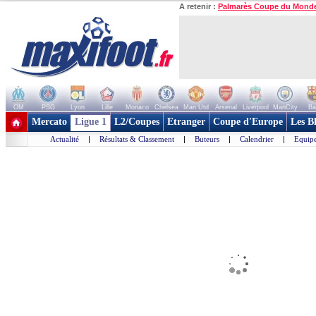
A retenir :
Palmarès Coupe du Mond
OM
PSG
Lyon
Lille
Monaco
Chelsea
Man Utd
Arsenal
Liverpool
ManCity
Ba
+ de clubs
Mercato
Ligue 1
L2/Coupes
Etranger
Coupe d'Europe
Les B
Actualité
|
Résultats & Classement
|
Buteurs
|
Calendrier
|
Equipe