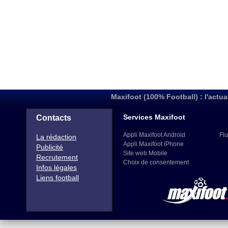
Maxifoot (100% Football) : l'actua
Services Maxifoot
Contacts
Appli Maxifoot Android
Flu
La rédaction
Appli Maxifoot iPhone
Publicité
Site web Mobile
Recrutement
Choix de consentement
Infos légales
Liens football