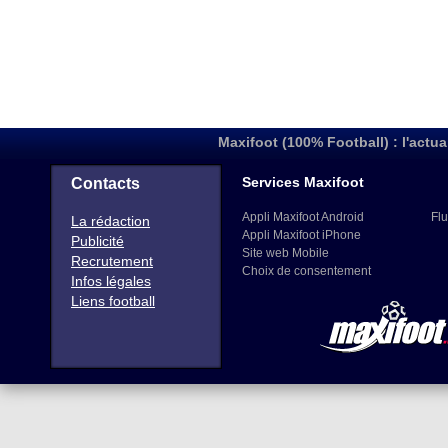
Maxifoot (100% Football) : l'actua
Services Maxifoot
Contacts
Appli Maxifoot Android
Flu
La rédaction
Appli Maxifoot iPhone
Publicité
Site web Mobile
Recrutement
Choix de consentement
Infos légales
Liens football