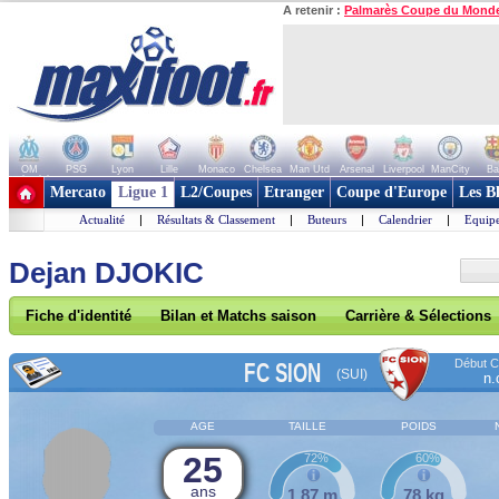
A retenir :
Palmarès Coupe du Mond
OM
PSG
Lyon
Lille
Monaco
Chelsea
Man Utd
Arsenal
Liverpool
ManCity
Ba
+ de clubs
Mercato
Ligue 1
L2/Coupes
Etranger
Coupe d'Europe
Les B
Actualité
|
Résultats & Classement
|
Buteurs
|
Calendrier
|
Equipe
Dejan DJOKIC
Fiche d'identité
Bilan et Matchs saison
Carrière & Sélections
Début Co
FC SION
(SUI)
n.
AGE
TAILLE
POIDS
25
72%
60%
ans
1,87 m
78 kg