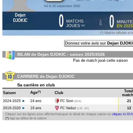
Né le 26 septembre 2000
0
0
Dejan
&
DJOKIC
MATCHS
MINUTE
JOUES
EN
2025
*
(
)
(*) Matchs officiels e
Donnez votre avis sur
Dejan DJOK
BILAN de Dejan DJOKIC - saison
2025/2026
Pas de match joué cette saison
CARRIERE de Dejan DJOKIC
Sa carrière en club
Total
(*)
Age
Saison
Club
match
2024-2025
24 ans
FC Sion
21
(SUI
)
2019-2020
19 ans
FC Vaduz
12
(LIE, d2)
Cliquez sur les lignes pour afficher/masquer le détail de chaque saison ou
cliquez ici OU
(*)
Age au début de la saison