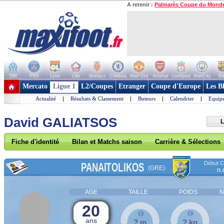
A retenir :
Palmarès Coupe du Mond
OM
PSG
Lyon
Lille
Monaco
Chelsea
Man Utd
Arsenal
Liverpool
ManCity
Ba
+ de clubs
Mercato
Ligue 1
L2/Coupes
Etranger
Coupe d'Europe
Les B
Actualité
|
Résultats & Classement
|
Buteurs
|
Calendrier
|
Equipe
David GALIATSOS
L
Fiche d'identité
Bilan et Matchs saison
Carrière & Sélections
Début Co
PANAITOLIKOS
(GRE)
n.
AGE
TAILLE
POIDS
N
20
ans
? m
? kg