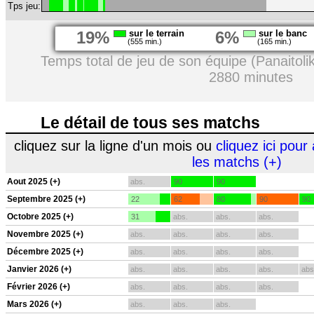
Tps jeu:
19%
sur le terrain
6%
sur le banc
(555 min.)
(165 min.)
Temps total de jeu de son équipe (Panaitoli
2880 minutes
Le détail de tous ses matchs
cliquez sur la ligne d'un mois ou
cliquez ici pour 
les matchs (+)
Aout 2025 (+)
abs.
90
90
Septembre 2025 (+)
22
62
80
90
90
Octobre 2025 (+)
31
abs.
abs.
abs.
Novembre 2025 (+)
abs.
abs.
abs.
abs.
Décembre 2025 (+)
abs.
abs.
abs.
abs.
Janvier 2026 (+)
abs.
abs.
abs.
abs.
abs
Février 2026 (+)
abs.
abs.
abs.
abs.
Mars 2026 (+)
abs.
abs.
abs.