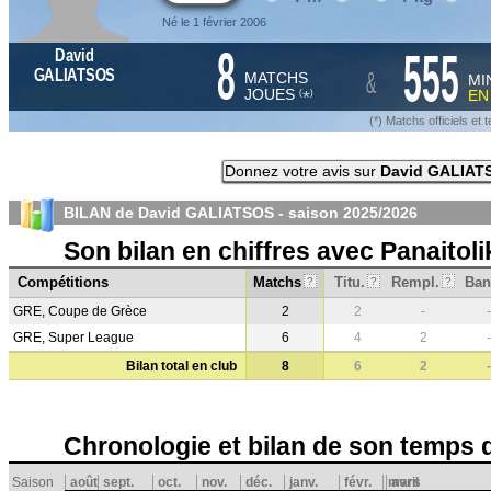
Né le 1 février 2006
8
555
David
&
GALIATSOS
MATCHS
MI
JOUES
E
*
(
)
(*) Matchs officiels e
Donnez votre avis sur
David GALIAT
BILAN de David GALIATSOS - saison
2025/2026
Son bilan en chiffres avec Panaitol
Compétitions
Matchs
Titu.
Rempl.
Ban
?
?
?
GRE, Coupe de Grèce
2
2
-
-
GRE, Super League
6
4
2
-
Bilan total en club
8
6
2
-
Chronologie et bilan de son temps 
Saison
août
sept.
oct.
nov.
déc.
janv.
févr.
mars
avril