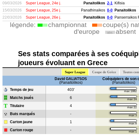
09/03/2026
Super League, 24e j.
Panaitolikos
2-1
Kifisia
15/03/2026
Super League, 25e j.
Panathinaikos
0-0
Panaitolikos
22/03/2026
Super League, 26e j.
Panaitolikos
0-0
Panserraikos 
légende:
championnat
coupe(s) na
d'europe
absent
abs.
Ses stats comparées à ses coéquipi
joueurs évoluant en Grece
Super League
Coupe de Grèce
Toutes com
David GALIATSOS
Coéquipiers de son 
(Panaitolikos)
(Panaitolikos)
Temps de jeu
403'
max:1882
Matchs joués
6
max:24
T
Titulaire
4
max:22
Buts marqués
-
max:3
Carton jaune
1
max:8
Carton rouge
-
max:1