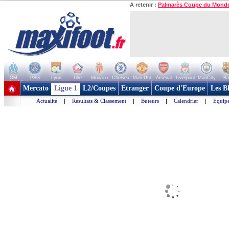
A retenir :
Palmarès Coupe du Mond
OM
PSG
Lyon
Lille
Monaco
Chelsea
Man Utd
Arsenal
Liverpool
ManCity
Ba
+ de clubs
Mercato
Ligue 1
L2/Coupes
Etranger
Coupe d'Europe
Les B
Actualité
|
Résultats & Classement
|
Buteurs
|
Calendrier
|
Equipe