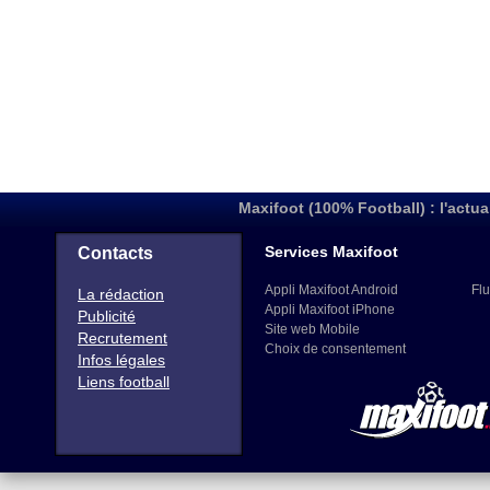
Maxifoot (100% Football) : l'actua
Services Maxifoot
Contacts
Appli Maxifoot Android
Flu
La rédaction
Appli Maxifoot iPhone
Publicité
Site web Mobile
Recrutement
Choix de consentement
Infos légales
Liens football