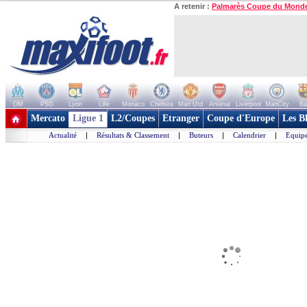
A retenir :
Palmarès Coupe du Mond
OM
PSG
Lyon
Lille
Monaco
Chelsea
Man Utd
Arsenal
Liverpool
ManCity
Ba
+ de clubs
Mercato
Ligue 1
L2/Coupes
Etranger
Coupe d'Europe
Les B
Actualité
|
Résultats & Classement
|
Buteurs
|
Calendrier
|
Equipe