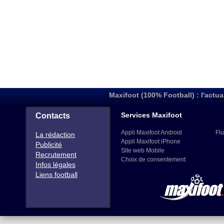
Maxifoot (100% Football) : l'actua
Services Maxifoot
Contacts
Appli Maxifoot Android
Flu
La rédaction
Appli Maxifoot iPhone
Publicité
Site web Mobile
Recrutement
Choix de consentement
Infos légales
Liens football