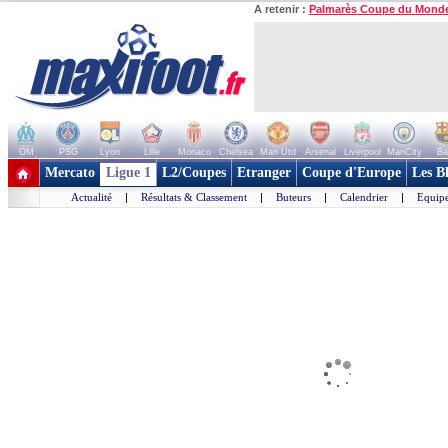
A retenir :
Palmarès Coupe du Mond
OM
PSG
Lyon
Lille
Monaco
Chelsea
Man Utd
Arsenal
Liverpool
ManCity
Ba
+ de clubs
Mercato
Ligue 1
L2/Coupes
Etranger
Coupe d'Europe
Les B
Actualité
|
Résultats & Classement
|
Buteurs
|
Calendrier
|
Equipe