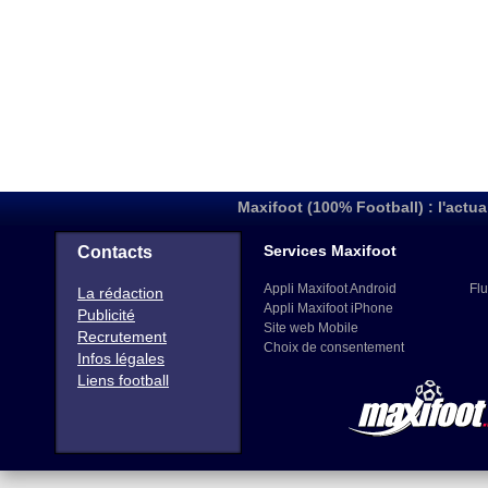
Maxifoot (100% Football) : l'actua
Services Maxifoot
Contacts
Appli Maxifoot Android
Flu
La rédaction
Appli Maxifoot iPhone
Publicité
Site web Mobile
Recrutement
Choix de consentement
Infos légales
Liens football