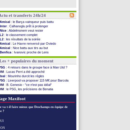
Actu et transferts 24h/24
Amical
: le Barça vainqueur puis battu
Inter
: Calhanoglu prêt à prolonger
Nice
: Abdelmonem veut rester
L2
: le classement complet
L2
: les résultats de la soirée
Amical
: Le Havre renversé par Oviedo
Amical
: Nice battu aux tirs au but
Benfica
: Ivanovic proche de Lens
OM
: Dupraz "alarmé" par la situation
Les + populaires du moment
Atletico
: Alvarez, le Barça va revoir son offre
Lorient
: Mbamba prêté par Leverkusen (officiel)
PSG
: 4 retours dans le groupe face à Man Utd ?
Amical
: le Real bat Ferencvaros
OM
: Lucas Perri a été approché
Naples
: Lukaku dit oui à Fenerbahçe
Real
: Mourinho durcit les règles
Amical
: Brest arrache le nul contre Venise
PSG
: Liverpool va proposer 115 M€ pour Barcola
Amical
: un nouveau nul pour Le Mans
OM
: B. Genesio - "ce n'est pas idéal"
Amical
: un nul entre Auxerre et Troyes
OM
: le PSG, les précisions de Benatia
LA Galaxy
: Sergi Roberto a signé (officiel)
OM
: Benatia et la "médiocrité" dans le club
Amical
: Angers fait tomber Lorient
OM
: Côme pousse pour Gouiri
age Maxifoot
Amical
: le Paris FC corrigé par Mayence
Amical
: Rennes encore battu par Brentford
e va t-il faire mieux que Deschamps en équipe de
Amical
: Paris SG 1-1 Man Utd (fini)
e ?
Barça
: De Jong menacé par l’arrivée de...
Atletico
: Simeone ferme la porte pour Alvarez
UI
Amical
: Lens battu par Sunderland avant le ...
NON
Voir les brèves précédentes