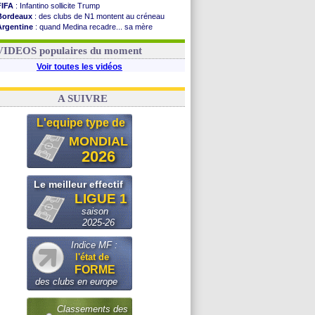
FIFA
: Infantino sollicite Trump
Bordeaux
: des clubs de N1 montent au créneau
Argentine
: quand Medina recadre... sa mère
Real
: le démenti de Leipzig pour Diomandé
OM
: le club prêt à libérer Kondogbia ?
VIDEOS populaires du moment
Voir toutes les vidéos
A SUIVRE
L'equipe type de
MONDIAL
2026
Le meilleur effectif
LIGUE 1
saison
2025-26
Indice MF :
l'état de
FORME
des clubs en europe
Classements des