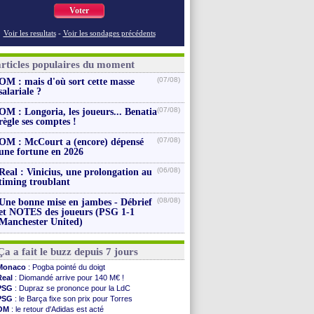
Voter
Voir les resultats
-
Voir les sondages précédents
articles populaires du moment
(07/08)
OM : mais d'où sort cette masse
salariale ?
(07/08)
OM : Longoria, les joueurs... Benatia
règle ses comptes !
(07/08)
OM : McCourt a (encore) dépensé
une fortune en 2026
(06/08)
Real : Vinicius, une prolongation au
timing troublant
(08/08)
Une bonne mise en jambes - Débrief
et NOTES des joueurs (PSG 1-1
Manchester United)
Ça a fait le buzz depuis 7 jours
Monaco
: Pogba pointé du doigt
Real
: Diomandé arrive pour 140 M€ !
PSG
: Dupraz se prononce pour la LdC
PSG
: le Barça fixe son prix pour Torres
OM
: le retour d'Adidas est acté