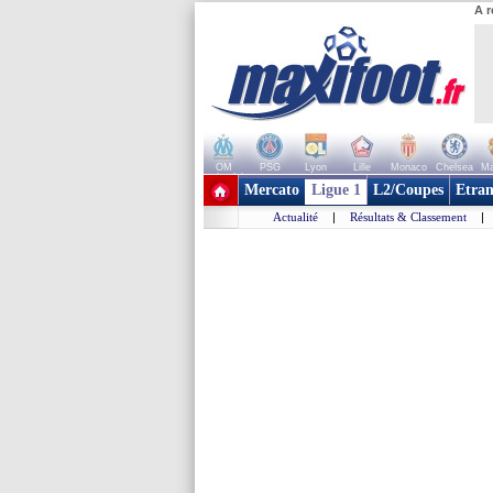
A r
OM
PSG
Lyon
Lille
Monaco
Chelsea
Ma
+ de clubs
Mercato
Ligue 1
L2/Coupes
Etran
Actualité
|
Résultats & Classement
|