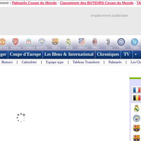
etenir :
Palmarès Coupe du Monde
-
Classement des BUTEURS Coupe du Monde
-
TA
emplacement publicitaire
n Utd
Arsenal
Liverpool
ManCity
Barca
Real
Atletico
Milan
Juve
Inter
Naples
ger
Coupe d'Europe
Les Bleus & International
Chroniques
TV
+
Buteurs
|
Calendrier
|
Equipe type
|
Tableau Transferts
|
Palmarès
|
Les Cl