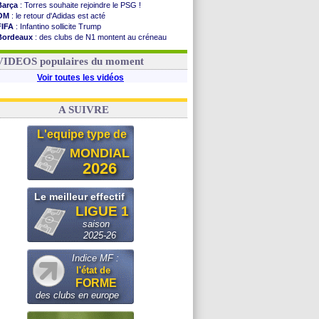
Barça
: Torres souhaite rejoindre le PSG !
OM
: le retour d'Adidas est acté
FIFA
: Infantino sollicite Trump
Bordeaux
: des clubs de N1 montent au créneau
Argentine
: quand Medina recadre... sa mère
Real
: le démenti de Leipzig pour Diomandé
VIDEOS populaires du moment
Voir toutes les vidéos
A SUIVRE
L'equipe type de
MONDIAL
2026
Le meilleur effectif
LIGUE 1
saison
2025-26
Indice MF :
l'état de
FORME
des clubs en europe