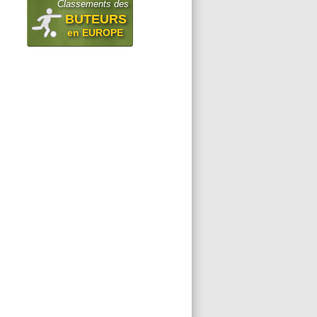
Classements des
BUTEURS
en EUROPE