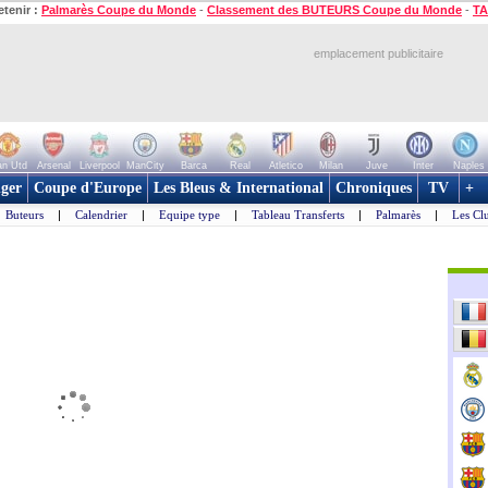
etenir :
Palmarès Coupe du Monde
-
Classement des BUTEURS Coupe du Monde
-
TA
emplacement publicitaire
n Utd
Arsenal
Liverpool
ManCity
Barca
Real
Atletico
Milan
Juve
Inter
Naples
ger
Coupe d'Europe
Les Bleus & International
Chroniques
TV
+
Buteurs
|
Calendrier
|
Equipe type
|
Tableau Transferts
|
Palmarès
|
Les Cl