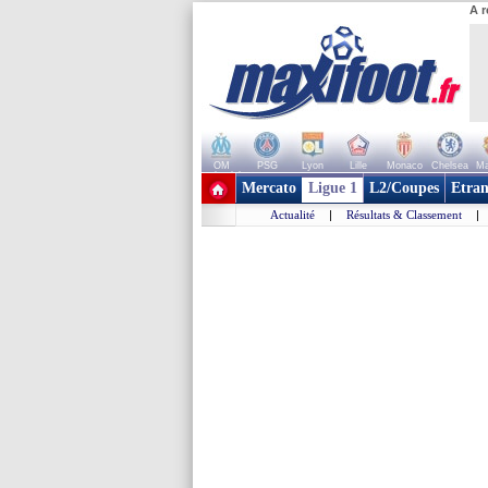
A r
OM
PSG
Lyon
Lille
Monaco
Chelsea
Ma
+ de clubs
Mercato
Ligue 1
L2/Coupes
Etran
Actualité
|
Résultats & Classement
|