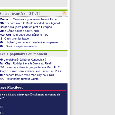
Actu et transferts 24h/24
Monaco
: Mawissa a gravement blessé Uche
OM
: accord avec la Real Sociedad pour Aguerd
Barça
: Araujo va partir en prêt à Liverpool
OM
: Côme pousse pour Gouiri
Man Utd
: le groupe pour défier le PSG
L3
: Caen premier leader
OM
: Højbjerg, son agent maintient le suspense
OM
: Gouiri évoque son avenir
Leipzig
: le transfert d'Asllani tombe à l'eau
Les + populaires du moment
L3
: 1ère utilisation du Football Video Support
OM
: Benatia envoie une pique à Longoria
OM
: le club prêt à libérer Kondogbia ?
illarreal
: Al-Ahli veut Pape Gueye
Man City
: Rodri préfère le Barça au Real !
Lyon
: la dernière saison de Fonseca ?
PSG
: 4 retours dans le groupe face à Man Utd ?
OM
: un nouveau prétendant pour Højbjerg
Barça
: Ferran Torres donne son feu vert au PSG
Brest
: un gardien norvégien en approche ?
OM
: accord trouvé avec Man City pour Rulli
OM
: McCourt a versé 120 M€ en 2026
PSG
: l'étonnante rumeur Gusto
PSG
: 4 retours dans le groupe face à Man Utd ...
OM
: Lucas Perri a été approché
Nice
: Kevin Carlos va partir en Italie
OM
: une offre pour Bulka
age Maxifoot
L1
: prison avec sursis requis contre un arbitre
Leganés
: c'est signé pour Luca Zidane (off.)
e va t-il faire mieux que Deschamps en équipe de
Atletico
: Ruggeri en route pour Aston Villa
e ?
Monaco
: Filipe Luis soutient Biereth
Lyon
: Mangala prêté à Getafe (officiel)
UI
PSG
: Nsoki va signer en Croatie
NON
Voir les brèves précédentes