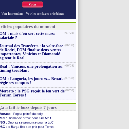
Voter
Voir les resultats
-
Voir les sondages précédents
articles populaires du moment
(07/08)
OM : mais d'où sort cette masse
salariale ?
(06/08)
Journal des Transferts : la volte-face
de Rodri, l'OM finalise deux ventes
importantes, Vinicius et Diomandé
agitent le Real...
(06/08)
Real : Vinicius, une prolongation au
timing troublant
(07/08)
OM : Longoria, les joueurs... Benatia
règle ses comptes !
(06/08)
Mercato : le PSG reçoit le feu vert de
Ferran Torres !
Ça a fait le buzz depuis 7 jours
Monaco
: Pogba pointé du doigt
Real
: Diomandé arrive pour 140 M€ !
PSG
: Dupraz se prononce pour la LdC
PSG
: le Barça fixe son prix pour Torres