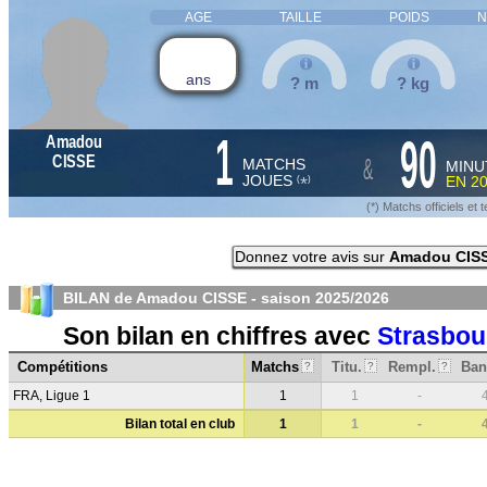
AGE
TAILLE
POIDS
N
ans
? m
? kg
1
90
Amadou
&
CISSE
MATCHS
MINU
JOUES
EN
2
*
(
)
(*) Matchs officiels e
Donnez votre avis sur
Amadou CIS
BILAN de Amadou CISSE - saison
2025/2026
Son bilan en chiffres avec
Strasbou
Compétitions
Matchs
Titu.
Rempl.
Ban
?
?
?
FRA, Ligue 1
1
1
-
Bilan total en club
1
1
-