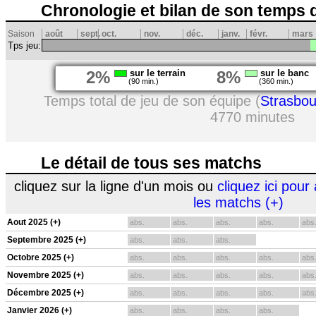
Chronologie et bilan de son temps 
Saison
août
sept.
oct.
nov.
déc.
janv.
févr.
mars
Tps jeu:
2%
sur le terrain
8%
sur le banc
(90 min.)
(360 min.)
Temps total de jeu de son équipe (
Strasbou
4770 minutes
Le détail de tous ses matchs
cliquez sur la ligne d'un mois ou
cliquez ici pour 
les matchs (+)
Aout 2025 (+)
abs.
abs.
abs.
abs.
abs
Septembre 2025 (+)
abs.
abs.
abs.
Octobre 2025 (+)
abs.
abs.
abs.
abs.
abs
Novembre 2025 (+)
abs.
abs.
abs.
abs.
abs
Décembre 2025 (+)
abs.
abs.
abs.
abs.
abs
Janvier 2026 (+)
abs.
abs.
abs.
abs.