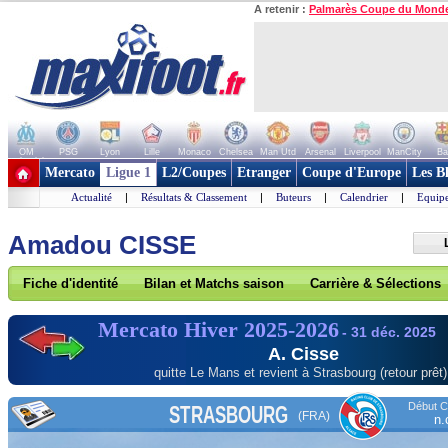
A retenir :
Palmarès Coupe du Mond
OM
PSG
Lyon
Lille
Monaco
Chelsea
Man Utd
Arsenal
Liverpool
ManCity
Ba
+ de clubs
Mercato
Ligue 1
L2/Coupes
Etranger
Coupe d'Europe
Les B
Actualité
|
Résultats & Classement
|
Buteurs
|
Calendrier
|
Equipe
Amadou CISSE
Fiche d'identité
Bilan et Matchs saison
Carrière & Sélections
Mercato Hiver 2025-2026
- 31 déc. 2025
A. Cisse
quitte Le Mans et revient à Strasbourg (retour prêt)
Début Co
STRASBOURG
(FRA)
n.