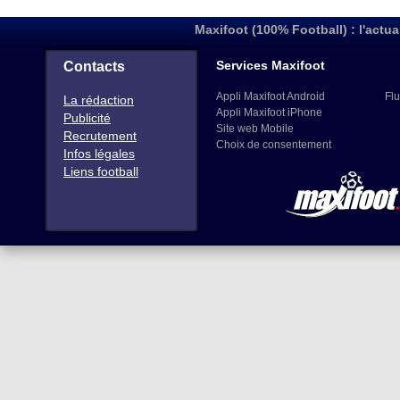
Maxifoot (100% Football) : l'actua
Services Maxifoot
Contacts
Appli Maxifoot Android
Flu
La rédaction
Appli Maxifoot iPhone
Publicité
Site web Mobile
Recrutement
Choix de consentement
Infos légales
Liens football