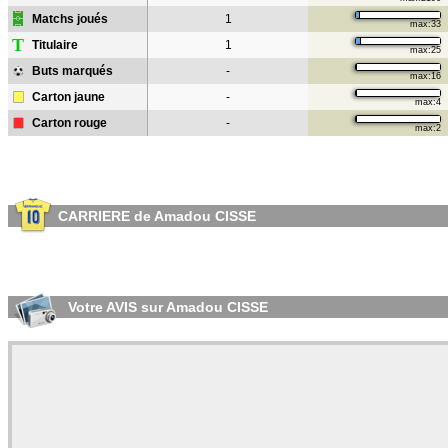
Matchs joués
1
max:33
T
Titulaire
1
max:25
Buts marqués
-
max:16
Carton jaune
-
max:4
Carton rouge
-
max:2
CARRIERE de Amadou CISSE
Votre AVIS sur Amadou CISSE