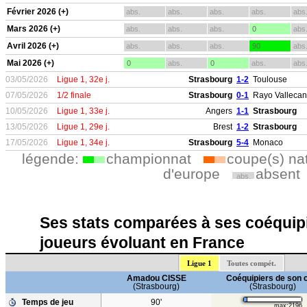
Février 2026 (+)
abs.
abs.
abs.
abs.
abs
Mars 2026 (+)
abs.
abs.
abs.
0
abs
Avril 2026 (+)
abs.
abs.
abs.
90
abs
Mai 2026 (+)
0
abs.
0
abs.
abs
03/05/2026
Ligue 1, 32e j.
Strasbourg
1-2
Toulouse
07/05/2026
1/2 finale
Strasbourg
0-1
Rayo Valleca
10/05/2026
Ligue 1, 33e j.
Angers
1-1
Strasbourg
13/05/2026
Ligue 1, 29e j.
Brest
1-2
Strasbourg
17/05/2026
Ligue 1, 34e j.
Strasbourg
5-4
Monaco
légende:
championnat
coupe(s) na
d'europe
absent
abs.
Ses stats comparées à ses coéquipi
joueurs évoluant en France
Ligue 1
Toutes compét.
Amadou CISSE
Coéquipiers de son 
(Strasbourg)
(Strasbourg)
Temps de jeu
90'
max:2196