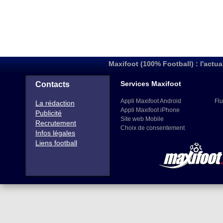
Maxifoot (100% Football) : l'actua
Services Maxifoot
Contacts
Appli Maxifoot Android
Flu
La rédaction
Appli Maxifoot iPhone
Publicité
Site web Mobile
Recrutement
Choix de consentement
Infos légales
Liens football