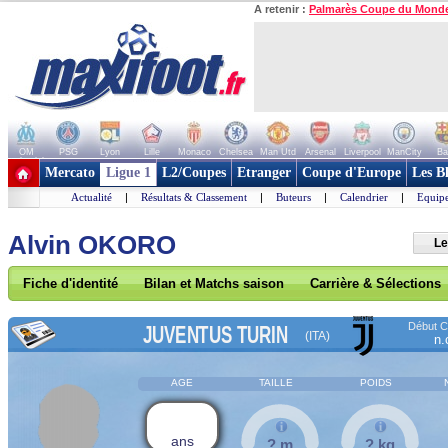
A retenir :
Palmarès Coupe du Mond
OM
PSG
Lyon
Lille
Monaco
Chelsea
Man Utd
Arsenal
Liverpool
ManCity
Ba
+ de clubs
Mercato
Ligue 1
L2/Coupes
Etranger
Coupe d'Europe
Les B
Actualité
|
Résultats & Classement
|
Buteurs
|
Calendrier
|
Equipe
Alvin OKORO
Le
Fiche d'identité
Bilan et Matchs saison
Carrière & Sélections
Début Co
JUVENTUS TURIN
(ITA)
n.
AGE
TAILLE
POIDS
ans
? m
? kg