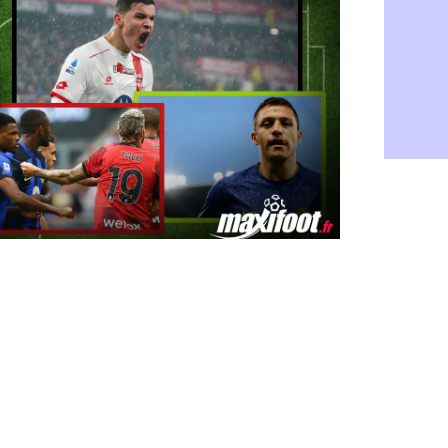
Rennes : H
06/08
Man City :
06/08
Man Utd : Z
06/08
Amical : M
06/08
Nantes : De
06/08
OM : le clu
06/08
Monaco : l
06/08
FIFA : Teb
06/08
FIFA : l'UE
06/08
PSG : Teba
06/08
Real : Vini
06/08
Lyon : Man
06/08
OM : une o
06/08
Real : c'es
06/08
Troyes : Ju
06/08
PSG : Aklio
06/08
OM : une o
06/08
PSG : cont
06/08
Ouganda : 
06/08
Arsenal : A
06/08
Chelsea : P
06/08
FIFA : le 
06/08
PSG : l'ét
06/08