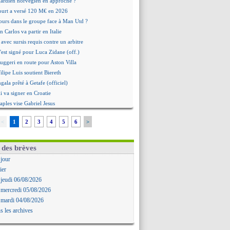
 gardien norvégien en approche ?
urt a versé 120 M€ en 2026
tours dans le groupe face à Man Utd ?
n Carlos va partir en Italie
 avec sursis requis contre un arbitre
'est signé pour Luca Zidane (off.)
Ruggeri en route pour Aston Villa
lipe Luis soutient Biereth
ala prêté à Getafe (officiel)
 va signer en Croatie
aples vise Gabriel Jesus
antuono prêté à la Fiorentina (off.)
<
1
2
3
4
5
6
>
 accord avec le Barça pour Rodri ?
ise a prolongé (officiel)
miyasu a convaincu (officiel)
 des brèves
esio - "ce n'est pas idéal"
 jour
 Oppong signe pour 4 ans (officiel)
ier
rpool va proposer 115 M€ pour Barcola
 jeudi 06/08/2026
la démission d'Infantino réclamée
 mercredi 05/08/2026
e, deux pistes se détachent
 mardi 04/08/2026
ilipe Luis veut remplacer Akliouche
s les archives
Luca Zidane va changer de club
rova très clair sur son futur