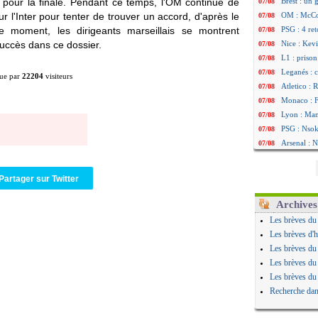
e pour la finale. Pendant ce temps, l'OM continue de
Brest : un
07/08
 sur l'Inter pour tenter de trouver un accord, d'après le
OM : McCo
07/08
le moment, les dirigeants marseillais se montrent
PSG : 4 re
07/08
uccès dans ce dossier.
Nice : Kevi
07/08
L1 : prison
07/08
Leganés : c
07/08
ue par
22204
visiteurs
Atletico : 
07/08
Monaco : Fi
07/08
Lyon : Mang
07/08
PSG : Nsoki
07/08
Arsenal : N
07/08
Real : Mast
07/08
Man City :
07/08
Partager sur Twitter
Rennes : Ha
07/08
Palace : To
07/08
Archives
OM : B. Gen
07/08
Les brèves du
TFC : Sion
07/08
Les brèves d'h
PSG : Live
07/08
Les brèves du
Norvège : 
07/08
Les brèves du
PSG : Mbay
07/08
Les brèves du
Monaco : F
07/08
Recherche dan
Grenade : 
07/08
Juve : Zheg
07/08