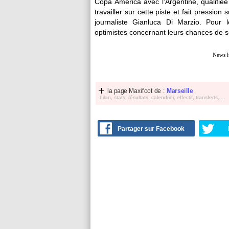
Copa América avec l'Argentine, qualifié
travailler sur cette piste et fait pression
journaliste Gianluca Di Marzio. Pour 
optimistes concernant leurs chances de s
News l
la page Maxifoot de :
Marseille
bilan, stats, résultats, calendrier, effectif, transferts, ...
Partager sur Facebook