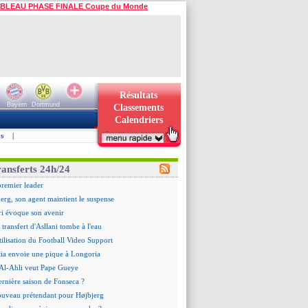
BLEAU PHASE FINALE Coupe du Monde
Résultats
Bayern
Dortmund
Classements
Calendriers
s
|
ransferts 24h/24
premier leader
erg, son agent maintient le suspense
i évoque son avenir
e transfert d'Asllani tombe à l'eau
tilisation du Football Video Support
ia envoie une pique à Longoria
: Al-Ahli veut Pape Gueye
ernière saison de Fonseca ?
uveau prétendant pour Højbjerg