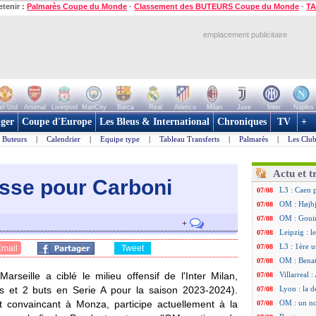
etenir :
Palmarès Coupe du Monde
-
Classement des BUTEURS Coupe du Monde
-
TA
emplacement publicitaire
n Utd
Arsenal
Liverpool
ManCity
Barca
Real
Atletico
Milan
Juve
Inter
Naples
ger
Coupe d'Europe
Les Bleus & International
Chroniques
TV
+
Buteurs
|
Calendrier
|
Equipe type
|
Tableau Transferts
|
Palmarès
|
Les Club
Actu et t
usse pour Carboni
L3 : Caen 
07/08
OM : Højbj
07/08
OM : Gouir
07/08
+
Leipzig : l
07/08
L3 : 1ère u
07/08
Email
Tweet
OM : Benat
07/08
arseille a ciblé le milieu offensif de l'Inter Milan,
Villarreal 
07/08
s et 2 buts en Serie A pour la saison 2023-2024).
Lyon : la d
07/08
rêt convaincant à Monza, participe actuellement à la
OM : un no
07/08