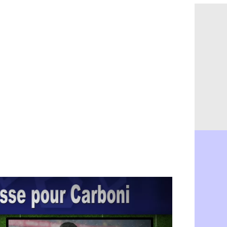
OM : Aguer
07/08
Arsenal : G
07/08
Nantes : d
07/08
Monaco : l
07/08
Man Utd : B
07/08
Man City :
07/08
Naples : l
07/08
OM : Lucas
07/08
PSG : le co
07/08
PSG : une 
07/08
Francfort :
07/08
Strasbourg 
07/08
Monaco : F
07/08
Dortmund :
07/08
Barça : pr
07/08
Argentine :
07/08
Tottenham 
07/08
Barça : l'a
07/08
FIFA : la C
06/08
CdM 2030 :
06/08
Rennes : Em
06/08
Côte d'Ivoi
06/08