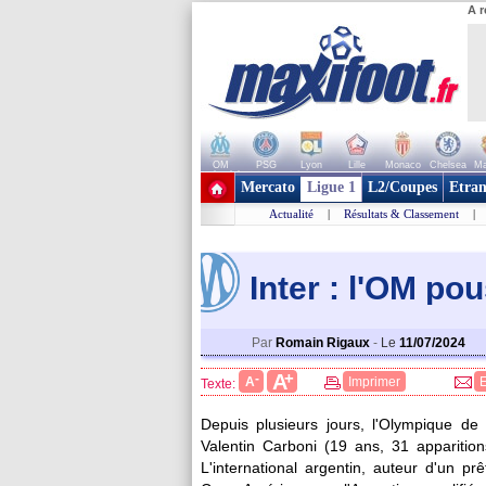
A r
OM
PSG
Lyon
Lille
Monaco
Chelsea
Ma
+ de clubs
Mercato
Ligue 1
L2/Coupes
Etran
Actualité
|
Résultats & Classement
|
Inter : l'OM po
Par
Romain Rigaux
-
Le
11/07/2024
+
A
-
A
Imprimer
Texte:
Depuis plusieurs jours, l'Olympique de M
Valentin
Carboni
(19 ans, 31 apparition
L'international argentin, auteur d'un p