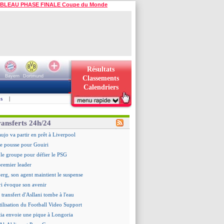
BLEAU PHASE FINALE Coupe du Monde
Résultats
Bayern
Dortmund
Classements
Calendriers
s
|
ransferts 24h/24
aujo va partir en prêt à Liverpool
 pousse pour Gouiri
le groupe pour défier le PSG
premier leader
erg, son agent maintient le suspense
i évoque son avenir
e transfert d'Asllani tombe à l'eau
tilisation du Football Video Support
ia envoie une pique à Longoria