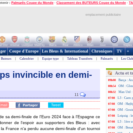
etenir :
Palmarès Coupe du Monde
-
Classement des BUTEURS Coupe du Monde
-
TA
emplacement publicitaire
n Utd
Arsenal
Liverpool
ManCity
Barca
Real
Atletico
Milan
Juve
Inter
Naples
ger
Coupe d'Europe
Les Bleus & International
Chroniques
TV
+
Buteurs
|
Calendrier
|
Equipe type
|
Tableau Transferts
|
Palmarès
|
Les Club
s invincible en demi-
Actu et t
Barça : Ar
09h08
OM : Côme
08h54
Man Utd : 
08h32
11
L3 : Caen 
07/08
OM : Højbj
07/08
Email
Tweet
OM : Gouir
07/08
Leipzig : l
07/08
de sa demi-finale de l'Euro 2024 face à l'Espagne ce
L3 : 1ère u
07/08
donner de l'espoir aux supporters des Bleus : avec
OM : Benat
07/08
a France n'a perdu aucune demi-finale d'un tournoi