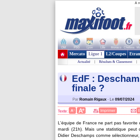
A r
OM
PSG
Lyon
Lille
Monaco
Chelsea
Ma
+ de clubs
Mercato
Ligue 1
L2/Coupes
Etran
Actualité
|
Résultats & Classement
|
EdF : Deschamp
final
e ?
Par
Romain Rigaux
-
Le
09/07/2024
+
A
-
A
Imprimer
Texte:
L'équipe de France ne part pas favorite 
mardi (21h). Mais une statistique peut 
Didier Deschamps comme sélectionneur, l