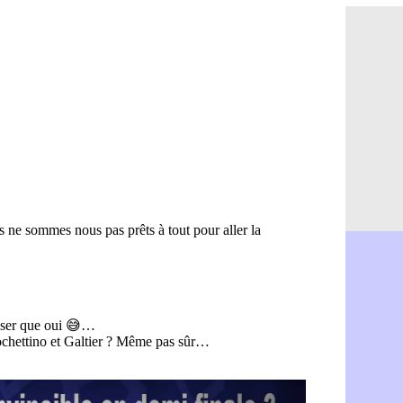
Monaco : F
07/08
Grenade : 
07/08
Juve : Zheg
07/08
OM : Aguer
07/08
Arsenal : G
07/08
Nantes : d
07/08
Monaco : l
07/08
Man Utd : B
07/08
Man City :
07/08
Naples : l
07/08
OM : Lucas
07/08
PSG : le co
07/08
PSG : une 
07/08
Francfort :
07/08
Strasbourg 
07/08
Monaco : F
07/08
Dortmund :
07/08
Barça : pr
07/08
Argentine :
07/08
Tottenham 
07/08
Barça : l'a
07/08
FIFA : la C
06/08