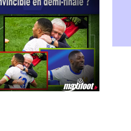
CdM 2030 :
06/08
Rennes : Em
06/08
Côte d'Ivoi
06/08
Rennes : H
06/08
Man City :
06/08
Man Utd : Z
06/08
Amical : M
06/08
Nantes : De
06/08
OM : le clu
06/08
Monaco : l
06/08
FIFA : Teb
06/08
FIFA : l'UE
06/08
PSG : Teba
06/08
Real : Vini
06/08
Lyon : Man
06/08
OM : une o
06/08
Real : c'es
06/08
Troyes : Ju
06/08
PSG : Aklio
06/08
OM : une o
06/08
PSG : cont
06/08
Ouganda : 
06/08
Arsenal : A
06/08