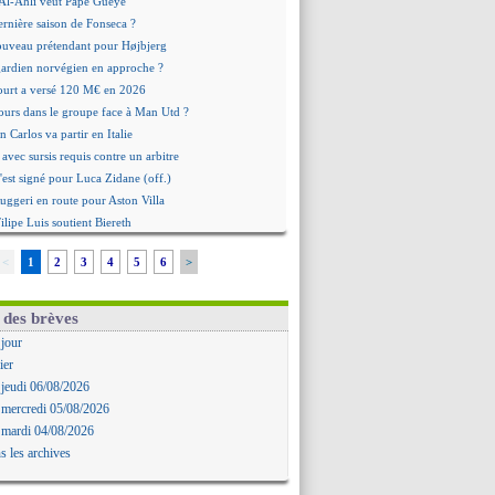
: Al-Ahli veut Pape Gueye
ernière saison de Fonseca ?
uveau prétendant pour Højbjerg
 gardien norvégien en approche ?
urt a versé 120 M€ en 2026
tours dans le groupe face à Man Utd ?
n Carlos va partir en Italie
 avec sursis requis contre un arbitre
'est signé pour Luca Zidane (off.)
Ruggeri en route pour Aston Villa
lipe Luis soutient Biereth
ala prêté à Getafe (officiel)
<
1
2
3
4
5
6
>
 va signer en Croatie
aples vise Gabriel Jesus
antuono prêté à la Fiorentina (off.)
 des brèves
 accord avec le Barça pour Rodri ?
 jour
ise a prolongé (officiel)
ier
miyasu a convaincu (officiel)
 jeudi 06/08/2026
esio - "ce n'est pas idéal"
 mercredi 05/08/2026
 Oppong signe pour 4 ans (officiel)
 mardi 04/08/2026
rpool va proposer 115 M€ pour Barcola
s les archives
la démission d'Infantino réclamée
e, deux pistes se détachent