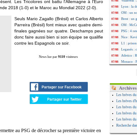
Villarreal 
07/08
résent. Les Tricolores ont battu l'Allemagne à l'Euro
Lyon : la d
07/08
nde 2018 (1-0) et le Maroc au Mondial 2022 (2-0).
OM : un no
07/08
Seuls Mario Zagallo (Brésil) et Carlos Alberto
Brest : un
07/08
Parreira (Brésil) font mieux avec quatre demi-
OM : McCo
07/08
finales gagnées sur quatre. Deschamps peut
PSG : 4 re
07/08
donc faire aussi bien si son équipe se qualifie
Nice : Kevi
07/08
contre les Espagnols ce soir.
L1 : prison
07/08
Leganés : c
07/08
Atletico : 
07/08
News lue par
9110
visiteurs
Monaco : Fi
07/08
Lyon : Mang
07/08
PSG : Nsoki
07/08
Arsenal : N
07/08
Real : Mast
07/08
Partager sur Facebook
Archives
Man City :
07/08
Les brèves du
Rennes : Ha
07/08
Partager sur Twitter
Les brèves d'h
Palace : To
07/08
Les brèves du
OM : B. Gen
07/08
Les brèves du
TFC : Sion
07/08
Les brèves du
PSG : Live
07/08
Recherche dan
Norvège : 
07/08
PSG : Mbay
07/08