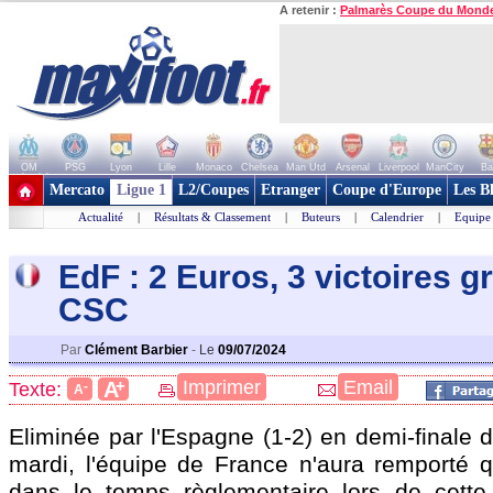
A retenir :
Palmarès Coupe du Mond
OM
PSG
Lyon
Lille
Monaco
Chelsea
Man Utd
Arsenal
Liverpool
ManCity
Ba
+ de clubs
Mercato
Ligue 1
L2/Coupes
Etranger
Coupe d'Europe
Les B
Actualité
|
Résultats & Classement
|
Buteurs
|
Calendrier
|
Equipe
EdF : 2 Euros, 3 victoires g
CSC
Par
Clément Barbier
-
Le
09/07/2024
+
Imprimer
Email
A
Texte:
-
A
Eliminée par l'Espagne (1-2) en demi-finale 
mardi, l'équipe de France n'aura remporté
dans le temps règlementaire lors de cette 