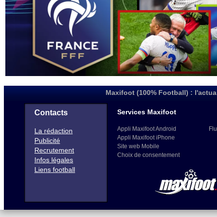
Maxifoot (100% Football) : l'actua
Services Maxifoot
Contacts
Appli Maxifoot Android
Flu
La rédaction
Appli Maxifoot iPhone
Publicité
Site web Mobile
Recrutement
Choix de consentement
Infos légales
Liens football