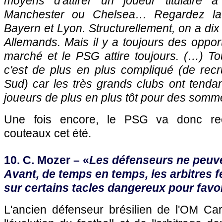
moyens d'attirer un joueur titulaire à
Manchester ou Chelsea… Regardez la d
Bayern et
Lyon
. Structurellement, on a dix
Allemands. Mais il y a toujours des opport
marché et le
PSG
attire toujours. (…) To
c'est de plus en plus compliqué (de rec
Sud) car les très grands clubs ont tendan
joueurs de plus en plus tôt pour des som
Une fois encore, le
PSG
va donc rec
couteaux cet été.
10. C. Mozer – «
Les défenseurs ne peuven
Avant, de temps en temps, les arbitres f
sur certains tacles dangereux pour favor
L'ancien défenseur brésilien de
l'OM
Car