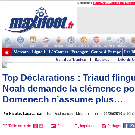
A retenir :
Palmarès Coupe du Mond
OM
PSG
Lyon
Lille
Monaco
Chelsea
Man Utd
Arsenal
Liverpool
ManCity
Ba
+ de clubs
Mercato
Ligue 1
L2/Coupes
Etranger
Coupe d'Europe
Les B
Journal des Transferts
|
Baromètre
|
Débat du Je
Top Déclarations : Triaud fling
Noah demande la clémence pou
Domenech n’assume plus…
Par
Nicolas Lagavardan
-
Top Declarations, Mise en ligne: le
01/05/2010
à
10h0
Taille du texte:
Email
Imprimer
Partager: