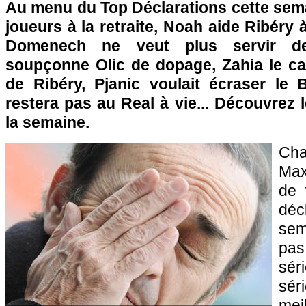
Au menu du Top Déclarations cette sema
joueurs à la retraite, Noah aide Ribéry à
Domenech ne veut plus servir de
soupçonne Olic de dopage, Zahia le ca
de Ribéry, Pjanic voulait écraser le
restera pas au Real à vie... Découvrez
la semaine.
Ch
Max
de 
dé
sem
pa
sé
sér
mei