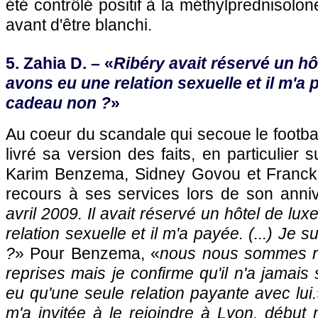
été contrôlé positif à la méthylprednisolon
avant d'être blanchi.
5. Zahia D. – «
Ribéry avait réservé un hô
avons eu une relation sexuelle et il m'a p
cadeau non ?
»
Au coeur du scandale qui secoue le footbal
livré sa version des faits, en particulier 
Karim Benzema, Sidney Govou et Franck 
recours à ses services lors de son anniv
avril 2009. Il avait réservé un hôtel de l
relation sexuelle et il m'a payée. (...) Je 
?
» Pour Benzema, «
nous nous sommes re
reprises mais je confirme qu'il n'a jamais
eu qu'une seule relation payante avec lui.
m'a invitée à le rejoindre à
Lyon
, début m