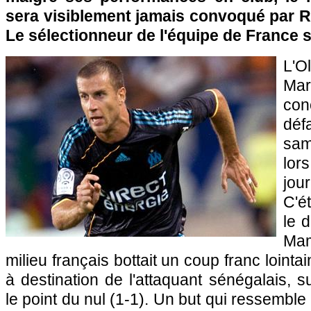
sera visiblement jamais convoqué par
Le sélectionneur de l'équipe de France s
L'
Mar
con
déf
sam
lor
jo
C'é
le 
Ma
milieu français bottait un coup franc lointa
à destination de l'attaquant sénégalais, s
le point du nul (1-1). Un but qui ressembl