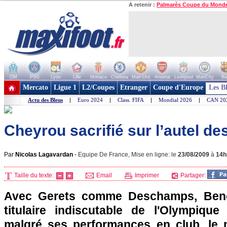
A retenir :
Palmarès Coupe du Mond
OM
PSG
Lyon
Lille
Monaco
Chelsea
Man Utd
Arsenal
Liverpool
ManCity
Ba
+ de clubs
Mercato
Ligue 1
L2/Coupes
Etranger
Coupe d'Europe
Les B
Actu des Bleus
|
Euro 2024
|
Class. FIFA
|
Mondial 2026
|
CAN 20
Cheyrou sacrifié sur l’autel de
Par
Nicolas Lagavardan
-
Equipe De France, Mise en ligne: le
23/08/2009
à
14h
Taille du texte:
Email
Imprimer
Partager:
Avec Gerets comme Deschamps, Beno
titulaire indiscutable de
l'Olympique 
malgré ses performances en club, le m