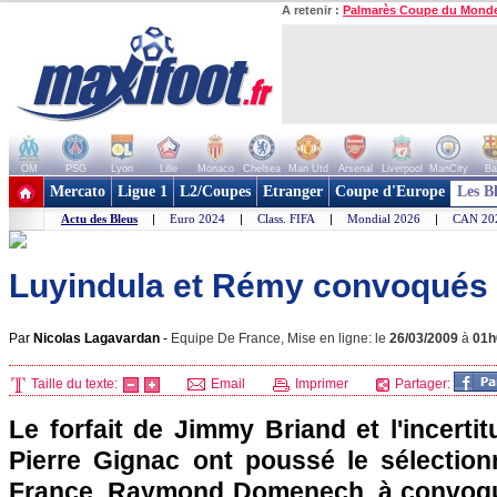
A retenir :
Palmarès Coupe du Mond
OM
PSG
Lyon
Lille
Monaco
Chelsea
Man Utd
Arsenal
Liverpool
ManCity
Ba
+ de clubs
Mercato
Ligue 1
L2/Coupes
Etranger
Coupe d'Europe
Les B
Actu des Bleus
|
Euro 2024
|
Class. FIFA
|
Mondial 2026
|
CAN 20
Luyindula et Rémy convoqués à
Par
Nicolas Lagavardan
-
Equipe De France, Mise en ligne: le
26/03/2009
à
01h
Taille du texte:
Email
Imprimer
Partager:
Le forfait de Jimmy Briand et l'incerti
Pierre Gignac ont poussé le sélection
France, Raymond Domenech, à convoqu