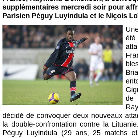
supplémentaires mercredi soir pour affro
Parisien Péguy Luyindula et le Niçois L
Une
ét
att
Fr
bl
Bria
ent
Gig
de 
Ra
décidé de convoquer deux nouveaux atta
la double-confrontation contre la Lituanie.
Péguy Luyindula (29 ans, 25 matchs et