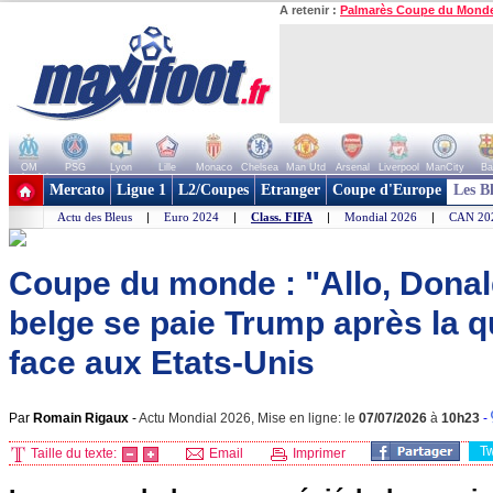
A retenir :
Palmarès Coupe du Mond
OM
PSG
Lyon
Lille
Monaco
Chelsea
Man Utd
Arsenal
Liverpool
ManCity
Ba
+ de clubs
Mercato
Ligue 1
L2/Coupes
Etranger
Coupe d'Europe
Les B
Actu des Bleus
|
Euro 2024
|
Class. FIFA
|
Mondial 2026
|
CAN 20
Coupe du monde : "Allo, Donald
belge se paie Trump après la qu
face aux Etats-Unis
Par
Romain Rigaux
-
Actu Mondial 2026, Mise en ligne: le
07/07/2026
à
10h23
-
T
Taille du texte:
Email
Imprimer