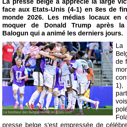
La presse belge a apprécié la large vi
face aux Etats-Unis (4-1) en 8es de fi
monde 2026. Les médias locaux en o
moquer de Donald Trump après la 
Balogun qui a animé les derniers jours.
La 
Bel
de 
mon
con
1)
par
vo
po
Le bonheur des Belges contre les Etats-Unis
Fo
presse belge s'est empressée de célébrer