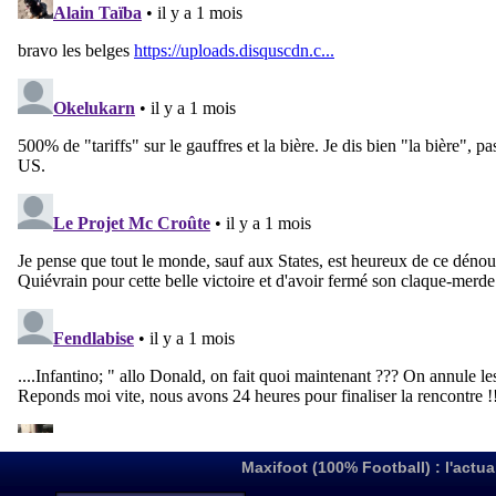
Maxifoot (100% Football) : l'actua