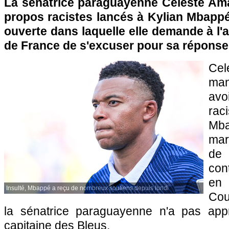
La sénatrice paraguayenne Celeste Amari
propos racistes lancés à Kylian Mbappé,
ouverte dans laquelle elle demande à l'a
de France de s'excuser pour sa réponse
Ce
man
avo
rac
Mb
mar
de 
con
en 
Insulté, Mbappé a reçu de nombreux soutiens depuis lundi
Cou
la sénatrice paraguayenne n'a pas app
capitaine des Bleus.