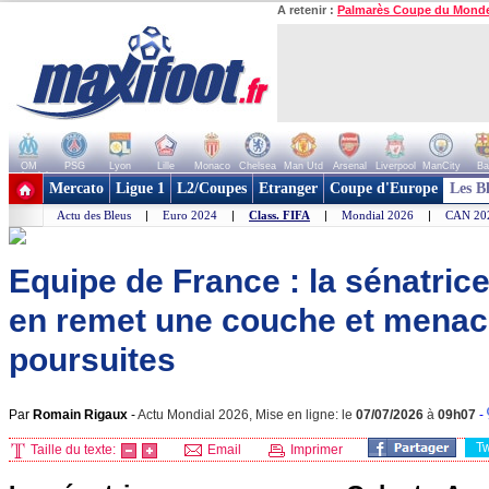
A retenir :
Palmarès Coupe du Mond
OM
PSG
Lyon
Lille
Monaco
Chelsea
Man Utd
Arsenal
Liverpool
ManCity
Ba
+ de clubs
Mercato
Ligue 1
L2/Coupes
Etranger
Coupe d'Europe
Les B
Actu des Bleus
|
Euro 2024
|
Class. FIFA
|
Mondial 2026
|
CAN 20
Equipe de France : la sénatri
en remet une couche et mena
poursuites
Par
Romain Rigaux
-
Actu Mondial 2026, Mise en ligne: le
07/07/2026
à
09h07
-
T
Taille du texte:
Email
Imprimer