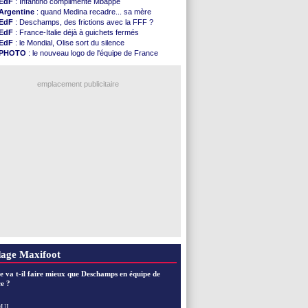
EdF
: Infantino complimente Mbappé
Argentine
: quand Medina recadre... sa mère
EdF
: Deschamps, des frictions avec la FFF ?
EdF
: France-Italie déjà à guichets fermés
EdF
: le Mondial, Olise sort du silence
PHOTO
: le nouveau logo de l'équipe de France
EdF
: Trezeguet valide le choix Zidane
EdF
: Zidane et l'argent, les mots de Diallo
EdF
: Zidane pense déjà à un retour de Mendy
emplacement publicitaire
EdF
: le message de Mbappé à Zidane
EdF
: les mots de Genesio pour Zidane
VIDEO
: Zidane a rencontré les supporters
EdF
: Zidane soutient Christophe Gleizes
Voir toutes les brèves
age Maxifoot
e va t-il faire mieux que Deschamps en équipe de
e ?
UI