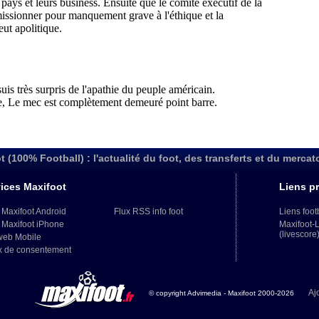
t (100% Football) : l'actualité du foot, des transferts et du mercat
ices Maxifoot
Liens pr
 Maxifoot Android
Flux RSS info foot
Liens foot
 Maxifoot iPhone
Maxifoot-
(livescore
web Mobile
x de consentement
Aj
© copyright Advimedia - Maxifoot 2000-2026