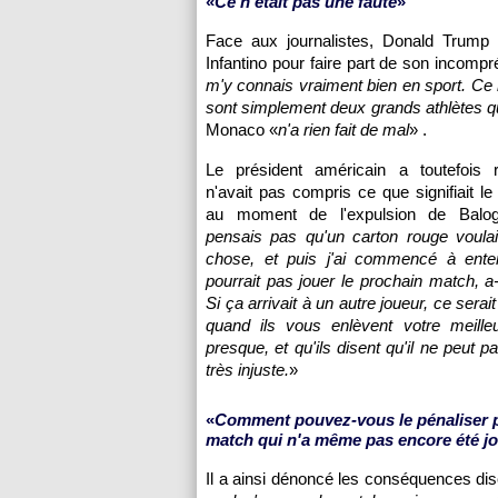
«
Ce n'était pas une faute
»
Face aux journalistes, Donald Trump 
Infantino pour faire part de son incomp
m'y connais vraiment bien en sport. Ce 
sont simplement deux grands athlètes qu
Monaco «
n'a rien fait de mal
» .
Le président américain a toutefois r
n'avait pas compris ce que signifiait le
au moment de l'expulsion de Balo
pensais pas qu'un carton rouge voulai
chose, et puis j'ai commencé à enten
pourrait pas jouer le prochain match, a-t
Si ça arrivait à un autre joueur, ce serait
quand ils vous enlèvent votre meilleu
presque, et qu'ils disent qu'il ne peut pa
très injuste.
»
«
Comment pouvez-vous le pénaliser 
match qui n'a même pas encore été j
Il a ainsi dénoncé les conséquences disc