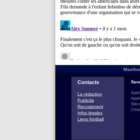
Maxifoo
Serv
Contacts
Appli
La rédaction
Appli
Publicité
Site 
Recrutement
Choi
Infos légales
Liens football