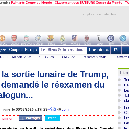
etenir :
Palmarès Coupe du Monde
-
Classement des BUTEURS Coupe du Monde
-
TA
emplacement publicitaire
n Utd
Arsenal
Liverpool
ManCity
Barca
Real
Atletico
Milan
Juve
Inter
Naples
ger
Coupe d'Europe
Les Bleus & International
Chroniques
TV
+
IFA
|
Mondial 2026
|
CAN 2025
|
CM 2022
|
Palmarès Mondial
|
Palmarès 
a sortie lunaire de Trump,
Lien
To
r demandé le réexamen du
Ca
Le
logun...
Ta
cl
Le
 ligne: le
06/07/2026
à
17h29
-
46
com.
Cl
Le
Tweet
mprimer
Le
le
ganisée ce lundi, le président des Etats-Unis Donald