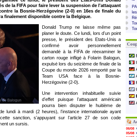
s de la FIFA pour faire lever la suspension de l'attaquant
PA
contre la Bosnie-Herzégovine (2-0) en 16es de finale du
le
a finalement disponible contre la Belgique.
Ré
To
Donald Trump ne laisse même pas
To
planer le doute. Ce lundi, lors d'un point
presse, le président des Etats-Unis a
Coup
confirmé avoir personnellement
demandé à la FIFA de réexaminer le
carton rouge infligé à Folarin Balogun,
expulsé lors du seizième de finale de la
Coupe du monde 2026 remporté par la
Team USA face à la Bosnie-
Herzégovine (2-0).
Une intervention inhabituelle suivie
d'effet puisque l'attaquant américain
ge de Balogun
pourra bien disputer le huitième de
 de lundi à mardi (2 heures), l'instance internationale ayant
cette sanction, s'appuyant sur l'article 27 de son code
A
ement un sursis.
06/08
05/08