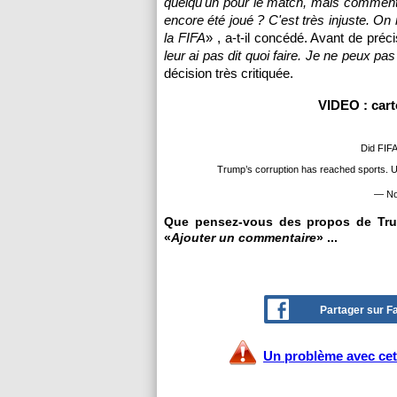
quelqu'un pour le match, mais comment
encore été joué ? C'est très injuste. On
la FIFA
» , a-t-il concédé. Avant de préc
leur ai pas dit quoi faire. Je ne peux pas 
décision très critiquée.
VIDEO : cart
Did FIFA
Trump’s corruption has reached sports. 
— No
Que pensez-vous des propos de Trum
«
Ajouter un commentaire
» ...
Partager sur 
Un problème avec cet 