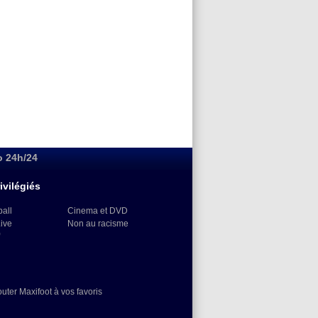
o 24h/24
ivilégiés
ball
Cinema et DVD
Live
Non au racisme
)
outer Maxifoot à vos favoris