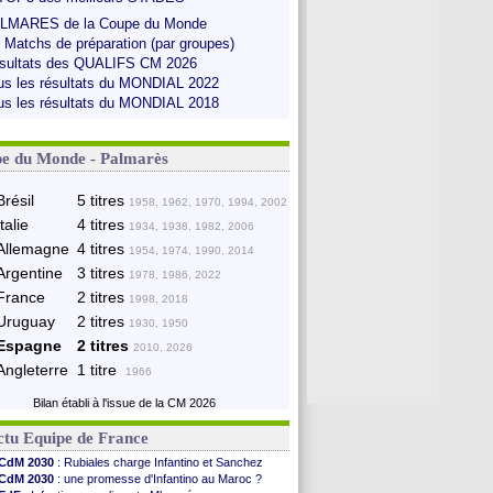
LMARES de la Coupe du Monde
s Matchs de préparation (par groupes)
sultats des QUALIFS CM 2026
us les résultats du MONDIAL 2022
us les résultats du MONDIAL 2018
e du Monde - Palmarès
Brésil
5 titres
1958, 1962, 1970, 1994, 2002
Italie
4 titres
1934, 1938, 1982, 2006
Allemagne
4 titres
1954, 1974, 1990, 2014
Argentine
3 titres
1978, 1986, 2022
France
2 titres
1998, 2018
Uruguay
2 titres
1930, 1950
Espagne
2 titres
2010, 2026
Angleterre
1 titre
1966
Bilan établi à l'issue de la CM 2026
ctu Equipe de France
CdM 2030
: Rubiales charge Infantino et Sanchez
CdM 2030
: une promesse d'Infantino au Maroc ?