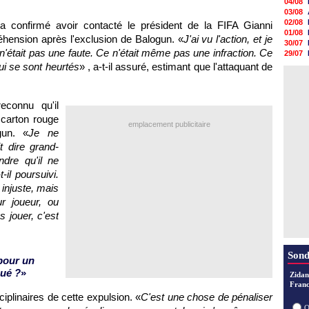
04/08
03/08
02/08
a confirmé avoir contacté le président de la FIFA Gianni
01/08
réhension après l'exclusion de Balogun. «
J'ai vu l'action, et je
30/07
n'était pas une faute. Ce n'était même pas une infraction. Ce
29/07
29/07
i se sont heurtés
» , a-t-il assuré, estimant que l'attaquant de
29/07
29/07
28/07
econnu qu'il
28/07
28/07
 carton rouge
emplacement publicitaire
28/07
gun. «
Je ne
t dire grand-
dre qu'il ne
-il poursuivi.
 injuste, mais
r joueur, ou
s jouer, c'est
Sond
pour un
oué ?
»
Zidan
Franc
iplinaires de cette expulsion. «
C'est une chose de pénaliser
O