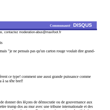
06/08
06/08
06/08
DISQUS
Communauté
us, contactez
moderation-abus@maxifoot.fr