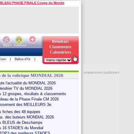
BLEAU PHASE FINALE Coupe du Monde
Résultats
Bayern
Dortmund
Classements
Calendriers
Euro
|
Ballon d'Or
|
emplacement publicitaire
s de la rubrique MONDIAL 2026
ute l'actualité du MONDIAL 2026
lendrier TV du MONDIAL 2026
s 12 groupes, résultats & classements
bleau de la Phase Finale CM 2026
assement des MEILLEURS 3e
s fiches des 48 équipes
as. des buteurs MONDIAL 2026
s BLEUS de Deschamps
s 16 STADES du Mondial
 TOP3 des meilleurs STADES