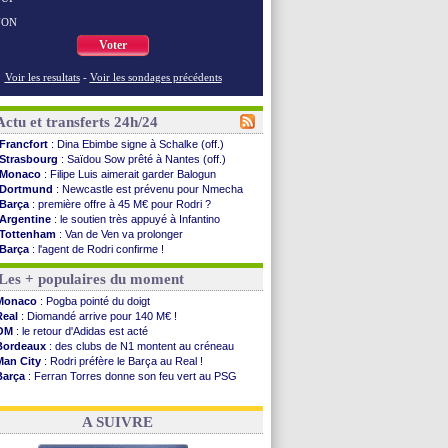
NON
Voter
Voir les resultats
-
Voir les sondages précédents
Actu et transferts 24h/24
Francfort
: Dina Ebimbe signe à Schalke (off.)
Strasbourg
: Saïdou Sow prêté à Nantes (off.)
Monaco
: Filipe Luis aimerait garder Balogun
Dortmund
: Newcastle est prévenu pour Nmecha
Barça
: première offre à 45 M€ pour Rodri ?
Argentine
: le soutien très appuyé à Infantino
Tottenham
: Van de Ven va prolonger
Barça
: l'agent de Rodri confirme !
FIFA
: la CAF soutient Infantino
Les + populaires du moment
CdM 2030
: Rubiales charge Infantino et ...
Rennes
: Embolo a des pistes alléchantes
Monaco
: Pogba pointé du doigt
Côte d'Ivoire
: Renard affiche ses ambitions
Real
: Diomandé arrive pour 140 M€ !
Rennes
: Haise confirme pour Aït Boudlal
OM
: le retour d'Adidas est acté
Man City
: Trafford à Leeds pour 47 M€ (off...
Bordeaux
: des clubs de N1 montent au créneau
Man Utd
: Zirkzee vers la Juventus ?
Man City
: Rodri préfère le Barça au Real !
Amical
: Monaco s'impose contre Getafe
Barça
: Ferran Torres donne son feu vert au PSG
Nantes
: Der Zakarian et sa relation avec Kita
PSG
: Luis Enrique satisfait malgré tout
OM
: le club prêt à libérer Kondogbia ?
OM
: accord trouvé avec Man City pour Rulli
Monaco
: le message touchant d'Akliouche
A SUIVRE
FIFA
: Tebas en remet une couche
FIFA
: l'UEFA maintient la pression