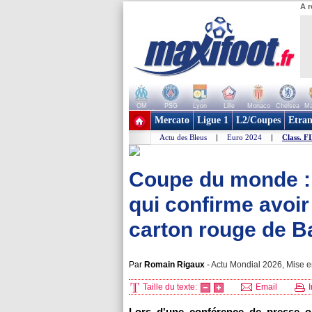
A r
OM
PSG
Lyon
Lille
Monaco
Chelsea
Ma
+ de clubs
Mercato
Ligue 1
L2/Coupes
Etran
Actu des Bleus
|
Euro 2024
|
Class. F
Coupe du monde : l
qui confirme avoi
carton rouge de Ba
Par
Romain Rigaux
-
Actu Mondial 2026, Mise en
Taille du texte:
Email
I
Lors d'une conférence de presse or