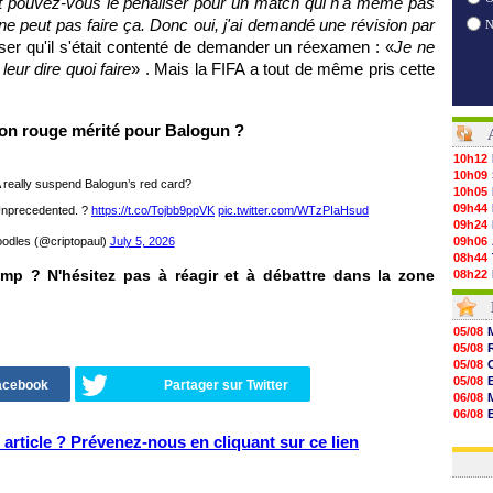
 pouvez-vous le pénaliser pour un match qui n'a même pas
 ne peut pas faire ça. Donc oui, j'ai demandé une révision par
iser qu'il s'était contenté de demander un réexamen : «
Je ne
leur dire quoi faire
» . Mais la FIFA a tout de même pris cette
on rouge mérité pour Balogun ?
10h12
10h09
 really suspend Balogun’s red card?
10h05
09h44
Unprecedented. ?
https://t.co/Tojbb9ppVK
pic.twitter.com/WTzPIaHsud
09h24
odles (@criptopaul)
July 5, 2026
09h06
08h44
p ? N'hésitez pas à réagir et à débattre dans la zone
08h22
06/08
06/08
06/08
05/08
06/08
05/08
06/08
05/08
06/08
05/08
Facebook
Partager sur Twitter
06/08
06/08
06/08
06/08
06/08
06/08
article ? Prévenez-nous en cliquant sur ce lien
06/08
06/08
06/08
06/08
06/08