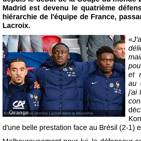
Madrid est devenu le quatrième défens
hiérarchie de l'équipe de France, pass
Lacroix.
«
J
dé
mai
pou
et 
au 
j'ai
con
dé
Konaté est passé derrière Lacroix dans la hiérarchie.
Kona
d'une belle prestation face au Brésil (2-1)