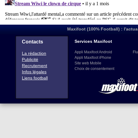
Maxifoot (100% Football) : l'actua
Services Maxifoot
Contacts
Appli Maxifoot Android
Flu
La rédaction
Appli Maxifoot iPhone
Publicité
Site web Mobile
Recrutement
Choix de consentement
Infos légales
Liens football