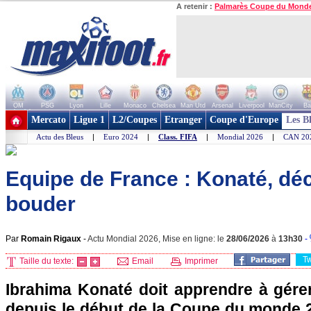
A retenir :
Palmarès Coupe du Mond
OM
PSG
Lyon
Lille
Monaco
Chelsea
Man Utd
Arsenal
Liverpool
ManCity
Ba
+ de clubs
Mercato
Ligue 1
L2/Coupes
Etranger
Coupe d'Europe
Les B
Actu des Bleus
|
Euro 2024
|
Class. FIFA
|
Mondial 2026
|
CAN 20
Equipe de France : Konaté, dé
bouder
Par
Romain Rigaux
-
Actu Mondial 2026, Mise en ligne: le
28/06/2026
à
13h30
-
T
Taille du texte:
Email
Imprimer
Ibrahima Konaté doit apprendre à gére
depuis le début de la Coupe du monde 2