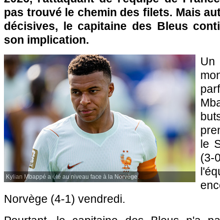
pas trouvé le chemin des filets. Mais a
décisives, le capitaine des Bleus cont
son implication.
Un 
mo
pa
Mb
bu
pre
le S
(3-
l'é
Kylian Mbappé a été au niveau face à la Norvège.
enc
Norvège (4-1) vendredi.