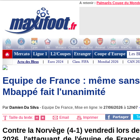
A retenir :
Palmarès Coupe du Mond
OM
PSG
Lyon
Lille
Monaco
Chelsea
Man Utd
Arsenal
Liverpool
ManCity
Ba
+ de clubs
Mercato
Ligue 1
L2/Coupes
Etranger
Coupe d'Europe
Les B
Actu des Bleus
|
Euro 2024
|
Class. FIFA
|
Mondial 2026
|
CAN 20
Equipe de France : même sans
Mbappé fait l'unanimité
Par
Damien Da Silva
-
Equipe De France, Mise en ligne: le
27/06/2026
à
12h07
T
Taille du texte:
Email
Imprimer
Contre la Norvège (4-1) vendredi lors 
2026, l'attaquant de l'équipe de Franc