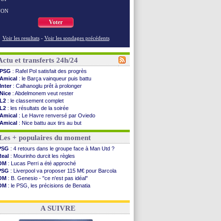
NON
Voter
Voir les resultats
-
Voir les sondages précédents
Actu et transferts 24h/24
PSG
: Rafel Pol satisfait des progrès
Amical
: le Barça vainqueur puis battu
Inter
: Calhanoglu prêt à prolonger
Nice
: Abdelmonem veut rester
L2
: le classement complet
L2
: les résultats de la soirée
Amical
: Le Havre renversé par Oviedo
Amical
: Nice battu aux tirs au but
Benfica
: Ivanovic proche de Lens
Les + populaires du moment
OM
: Dupraz "alarmé" par la situation
Atletico
: Alvarez, le Barça va revoir son offre
PSG
: 4 retours dans le groupe face à Man Utd ?
Lorient
: Mbamba prêté par Leverkusen (officiel)
Real
: Mourinho durcit les règles
Amical
: le Real bat Ferencvaros
OM
: Lucas Perri a été approché
Naples
: Lukaku dit oui à Fenerbahçe
PSG
: Liverpool va proposer 115 M€ pour Barcola
Amical
: Brest arrache le nul contre Venise
OM
: B. Genesio - "ce n'est pas idéal"
Amical
: un nouveau nul pour Le Mans
OM
: le PSG, les précisions de Benatia
Amical
: un nul entre Auxerre et Troyes
OM
: Benatia et la "médiocrité" dans le club
LA Galaxy
: Sergi Roberto a signé (officiel)
OM
: Côme pousse pour Gouiri
Amical
: Angers fait tomber Lorient
A SUIVRE
Amical
: le Paris FC corrigé par Mayence
Amical
: Rennes encore battu par Brentford