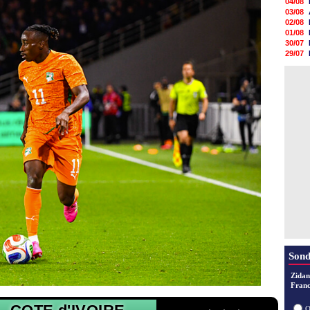
04/08
03/08
02/08
01/08
30/07
29/07
29/07
29/07
29/07
28/07
28/07
28/07
28/07
Sond
Zidan
Franc
O