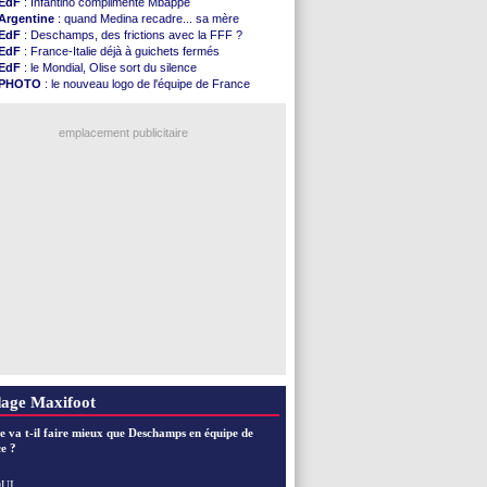
EdF
: Infantino complimente Mbappé
Argentine
: quand Medina recadre... sa mère
EdF
: Deschamps, des frictions avec la FFF ?
EdF
: France-Italie déjà à guichets fermés
EdF
: le Mondial, Olise sort du silence
PHOTO
: le nouveau logo de l'équipe de France
EdF
: Trezeguet valide le choix Zidane
EdF
: Zidane et l'argent, les mots de Diallo
EdF
: Zidane pense déjà à un retour de Mendy
emplacement publicitaire
EdF
: le message de Mbappé à Zidane
EdF
: les mots de Genesio pour Zidane
VIDEO
: Zidane a rencontré les supporters
EdF
: Zidane soutient Christophe Gleizes
Voir toutes les brèves
age Maxifoot
e va t-il faire mieux que Deschamps en équipe de
e ?
1
6
UI