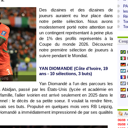
PA
Des dizaines et des dizaines de
le
joueurs auraient eu leur place dans
Ré
notre petite sélection. Nous avons
To
modestement porté notre attention sur
To
un contingent représentant à peine plus
de 1% des profils représentés à la
Coup
Coupe du monde 2026. Découvrez
notre première sélection de joueurs à
suivre pendant le Mondial.
YAN DIOMANDE (Côte d'Ivoire, 19
ans - 10 sélections, 3 buts)
ipzig.
Yan Diomandé a l'un des parcours les
 Abidjan, passé par les États-Unis (lycée et académie en
mille, l'ailier ivoirien est arrivé seulement en 2025 dans le
l : le décès de sa petite soeur. Il voulait la rendre fière,
rmais ses buts. Propulsé en quelques mois vers RB Leipzig,
iomandé a immédiatement impressionné de par ses qualités
A
06/08
05/08