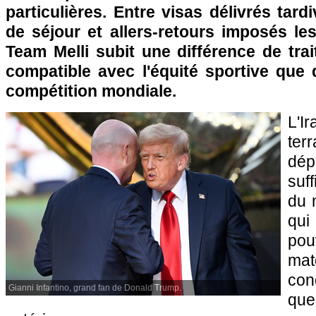
particulières. Entre visas délivrés tard
de séjour et allers-retours imposés le
Team Melli subit une différence de trai
compatible avec l'équité sportive que 
compétition mondiale.
L'Ir
terr
dép
suf
du 
qui
pou
ma
con
Gianni Infantino, grand fan de Donald Trump.
que