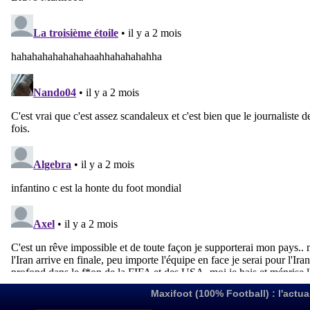
Maxifoot (100% Football) : l'actua