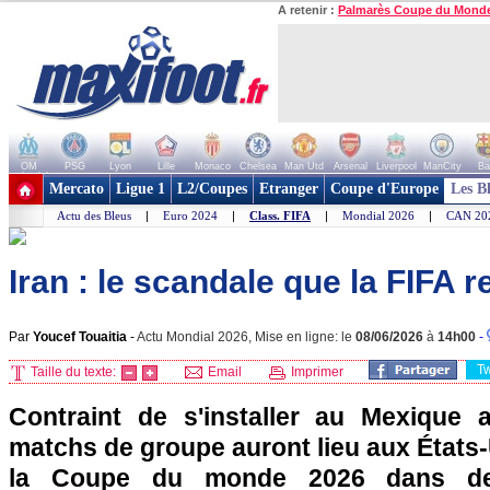
A retenir :
Palmarès Coupe du Mond
OM
PSG
Lyon
Lille
Monaco
Chelsea
Man Utd
Arsenal
Liverpool
ManCity
Ba
+ de clubs
Mercato
Ligue 1
L2/Coupes
Etranger
Coupe d'Europe
Les B
Actu des Bleus
|
Euro 2024
|
Class. FIFA
|
Mondial 2026
|
CAN 20
Iran : le scandale que la FIFA 
Par
Youcef Touaitia
-
Actu Mondial 2026, Mise en ligne: le
08/06/2026
à
14h00
-
T
Taille du texte:
Email
Imprimer
Contraint de s'installer au Mexique 
matchs de groupe auront lieu aux États-U
la Coupe du monde 2026 dans des