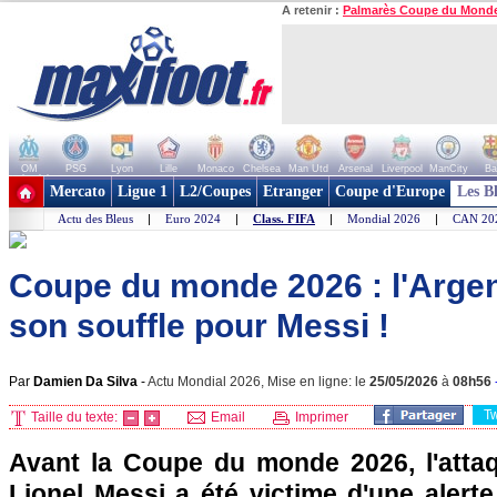
A retenir :
Palmarès Coupe du Mond
OM
PSG
Lyon
Lille
Monaco
Chelsea
Man Utd
Arsenal
Liverpool
ManCity
Ba
+ de clubs
Mercato
Ligue 1
L2/Coupes
Etranger
Coupe d'Europe
Les B
Actu des Bleus
|
Euro 2024
|
Class. FIFA
|
Mondial 2026
|
CAN 20
Coupe du monde 2026 : l'Argent
son souffle pour Messi !
Par
Damien Da Silva
-
Actu Mondial 2026, Mise en ligne: le
25/05/2026
à
08h56
T
Taille du texte:
Email
Imprimer
Avant la Coupe du monde 2026, l'attaq
Lionel Messi a été victime d'une alerte