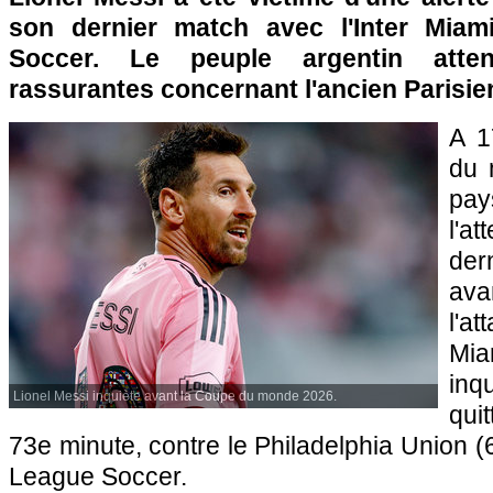
son dernier match avec l'Inter Mia
Soccer. Le peuple argentin atte
rassurantes concernant l'ancien Parisie
A 1
du 
pa
l'
der
ava
l'a
Mia
inq
Lionel Messi inquiète avant la Coupe du monde 2026.
qui
73e minute, contre le Philadelphia Union (
League Soccer.