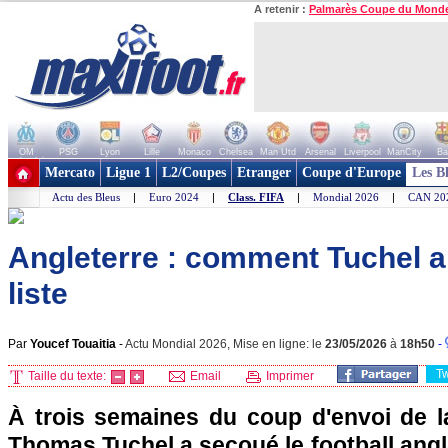
A retenir :
Palmarès Coupe du Mond
OM
PSG
Lyon
Lille
Monaco
Chelsea
Man Utd
Arsenal
Liverpool
ManCity
Ba
+ de clubs
Mercato
Ligue 1
L2/Coupes
Etranger
Coupe d'Europe
Les B
Actu des Bleus
|
Euro 2024
|
Class. FIFA
|
Mondial 2026
|
CAN 20
Angleterre : comment Tuchel a 
liste
Par
Youcef Touaitia
-
Actu Mondial 2026, Mise en ligne: le
23/05/2026
à
18h50
-
T
Taille du texte:
Email
Imprimer
À trois semaines du coup d'envoi de 
Thomas Tuchel a secoué le football angl