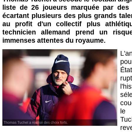
liste de 26 joueurs marquée par des 
écartant plusieurs des plus grands tale
au profit d'un collectif plus athlétiq
technicien allemand prend un risqu
immenses attentes du royaume.
L'a
pou
Éta
rup
l'h
sél
cou
le
Tuc
Thomas Tuchel a réalisé des choix forts.
re