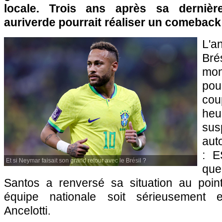
locale. Trois ans après sa dernière
auriverde pourrait réaliser un comeback
L'a
Bré
mo
pour
cou
he
su
aut
: E
Et si Neymar faisait son grand retour avec le Brésil ?
qu
Santos a renversé sa situation au poin
équipe nationale soit sérieusement 
Ancelotti.