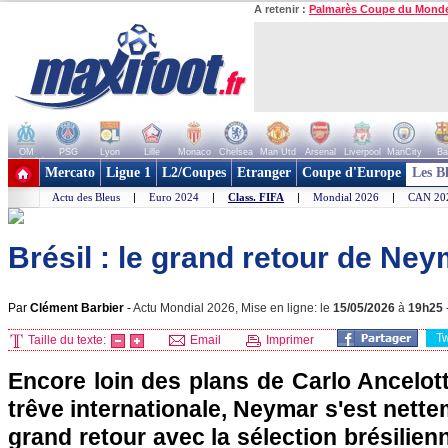
A retenir :
Palmarès Coupe du Mond
OM
PSG
Lyon
Lille
Monaco
Chelsea
Man Utd
Arsenal
Liverpool
ManCity
Ba
+ de clubs
Mercato
Ligue 1
L2/Coupes
Etranger
Coupe d'Europe
Les B
Actu des Bleus
|
Euro 2024
|
Class. FIFA
|
Mondial 2026
|
CAN 20
Brésil : le grand retour de Ne
Par
Clément Barbier
-
Actu Mondial 2026, Mise en ligne: le
15/05/2026
à
19h25
T
Taille du texte:
Email
Imprimer
Encore loin des plans de Carlo Ancelotti
trêve internationale, Neymar s'est nett
grand retour avec la sélection brésilien