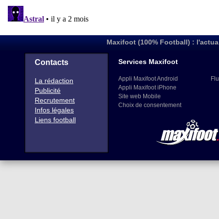
Maxifoot (100% Football) : l'actua
Services Maxifoot
Contacts
Appli Maxifoot Android
Flu
La rédaction
Appli Maxifoot iPhone
Publicité
Site web Mobile
Recrutement
Choix de consentement
Infos légales
Liens football